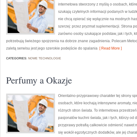
internetowa stworzony z myślą o osobach, któr
szukają czytelnych informacji podanych w ludzki
nie chcą opierać się wyłącznie na modnych hasł
szerzej: przez pryzmat suplementacji. Strona p
zarówno osoby szukające podstaw, jak i tych, k
potrzebują świeżego spojrzenia na dobrze znane zagadnienia. Polecam Metody
zaletą serwisu jest jego szerokie podejście do spalania
[ Read More ]
CATEGORIES:
NOWE TECHNOLOGIE
Perfumy a Okazje
Orientalno-przyprawowy charakter tej strony spr
osobach, które kochają intensywne aromaty, nie
różnych stron świata. To internetowa przestrz
pasjonatów kuchni świata, jak i tych, którzy 
przyprawy potrafią całkowicie odmienić nawet n
się wokół egzotycznych dodatków, ale jej chara