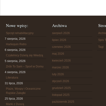
Nowe wpisy:
Archiwa
Stro
Sprzęt rehabilitacyjny
sierpień 2026
Arch
7 sierpnia, 2026
lipiec 2026
Spis T
Harlequin Retro
czerwiec 2026
Tagi
6 sierpnia, 2026
maj 2026
Czytelnicy Dzielą się Wiedzą
kwiecień 2026
5 sierpnia, 2026
Zrób To Sam – Sport w Domu
marzec 2026
4 sierpnia, 2026
luty 2026
Literatura
styczeń 2026
31 lipca, 2026
grudzień 2025
Plaże, Wyspy i Oceaniczne
Rajskie Zakątki
listopad 2025
25 lipca, 2026
październik 2025
Marki z Duszą