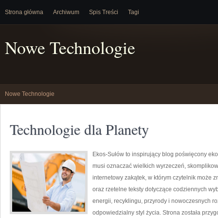
Strona główna
Archiwum
Spis Treści
Tagi
Nowe Technologie
Nowe Technologie
Technologie dla Planety
Ekos-Sułów to inspirujący blog poświęcony ekolo
musi oznaczać wielkich wyrzeczeń, skomplikow
internetowy zakątek, w którym czytelnik może z
oraz rzetelne teksty dotyczące codziennych wy
energii, recyklingu, przyrody i nowoczesnych r
odpowiedzialny styl życia. Strona została przy