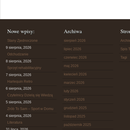
Nowe wpisy:
Archiwa
Stro
Stany Zjednoczone
sierpień 2026
Arch
9 sierpnia, 2026
lipiec 2026
Spis T
Odchudzanie
czerwiec 2026
Tagi
8 sierpnia, 2026
maj 2026
Sprzęt rehabilitacyjny
kwiecień 2026
7 sierpnia, 2026
Harlequin Retro
marzec 2026
6 sierpnia, 2026
luty 2026
Czytelnicy Dzielą się Wiedzą
styczeń 2026
5 sierpnia, 2026
grudzień 2025
Zrób To Sam – Sport w Domu
4 sierpnia, 2026
listopad 2025
Literatura
październik 2025
31 lipca, 2026