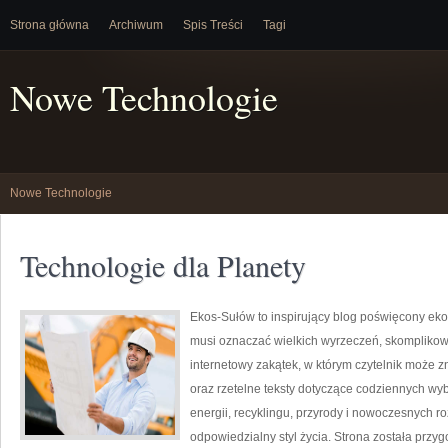
Strona główna
Archiwum
Spis Treści
Tagi
Nowe Technologie
Nowe Technologie
Technologie dla Planety
Ekos-Sułów to inspirujący blog poświęcony ekolo
musi oznaczać wielkich wyrzeczeń, skomplikow
internetowy zakątek, w którym czytelnik może z
oraz rzetelne teksty dotyczące codziennych wy
energii, recyklingu, przyrody i nowoczesnych r
odpowiedzialny styl życia. Strona została przy