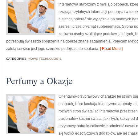
internetowa stworzony z myślą o osobach, któr
szukają czytelnych informacji podanych w ludzki
nie chcą opierać się wyłącznie na modnych hasł
szerzej: przez pryzmat suplementacji. Strona p
zarówno osoby szukające podstaw, jak i tych, k
potrzebują świeżego spojrzenia na dobrze znane zagadnienia. Polecam Metody
zaletą serwisu jest jego szerokie podejście do spalania
[ Read More ]
CATEGORIES:
NOWE TECHNOLOGIE
Perfumy a Okazje
Orientalno-przyprawowy charakter tej strony spr
osobach, które kochają intensywne aromaty, nie
różnych stron świata. To internetowa przestrz
pasjonatów kuchni świata, jak i tych, którzy 
przyprawy potrafią całkowicie odmienić nawet n
się wokół egzotycznych dodatków, ale jej chara