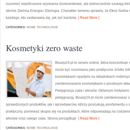
rozumieć współczesne wyzwania środowiskowe, ale jednocześnie szukają treś
stronie Zielona Energia i Ekologia. Charakter serwisu sprawia, że Ekos-Sułów
każdego, kto zastanawia się, jak żyć bardziej
[ Read More ]
CATEGORIES:
NOWE TECHNOLOGIE
Kosmetyki zero waste
Bioarp24.pl to serwis online, która koncentruj
może być rozumiana jako praktyczne źródło infor
kosmetykami opartymi na składnikach roślinnych
zainteresowanie kosmetykami o prostszym skła
Pielęgnacja ciała i włosów. Głównym motywem s
pielęgnacją. Bioarp24.pl może zainteresować
sprawdzonych produktów, jak i sprzedawców, którzy poszukują asortymentu o s
praktyczny, ponieważ skupia się na produktach, które odpowiadają na codzien
włosów oraz całego ciała. Strona porządkuje
[ Read More ]
CATEGORIES:
NOWE TECHNOLOGIE