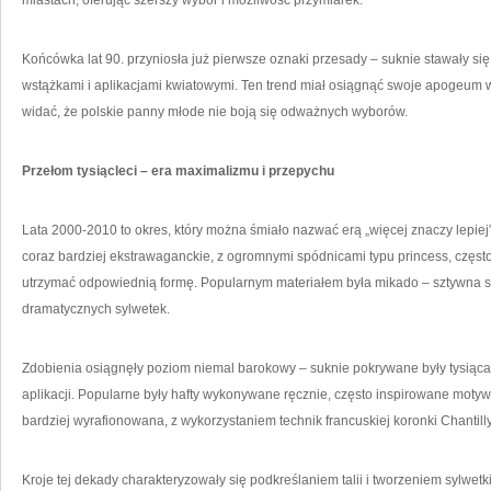
miastach, oferując szerszy wybór i możliwość przymiarek.
Końcówka lat 90. przyniosła już pierwsze oznaki przesady – suknie stawały się
wstążkami i aplikacjami kwiatowymi. Ten trend miał osiągnąć swoje apogeum w
widać, że polskie panny młode nie boją się odważnych wyborów.
Przełom tysiącleci – era maximalizmu i przepychu
Lata 2000-2010 to okres, który można śmiało nazwać erą „więcej znaczy lepiej”
coraz bardziej ekstrawaganckie, z ogromnymi spódnicami typu princess, częst
utrzymać odpowiednią formę. Popularnym materiałem była mikado – sztywna sa
dramatycznych sylwetek.
Zdobienia osiągnęły poziom niemal barokowy – suknie pokrywane były tysiącam
aplikacji. Popularne były hafty wykonywane ręcznie, często inspirowane motyw
bardziej wyrafionowana, z wykorzystaniem technik francuskiej koronki Chantilly
Kroje tej dekady charakteryzowały się podkreślaniem talii i tworzeniem sylwet