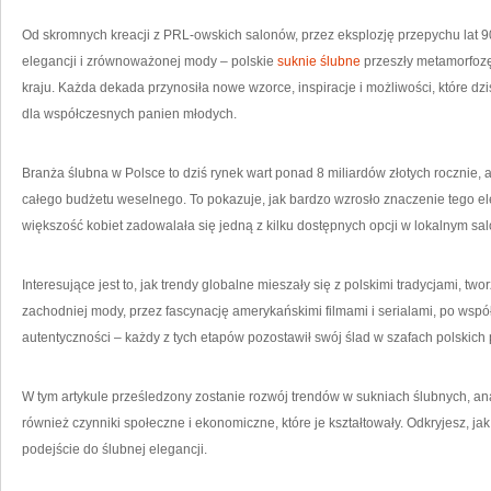
OD
19
DO
Od skromnych kreacji z PRL-owskich salonów, przez eksplozję przepychu lat 90
20
RO
elegancji i zrównoważonej mody – polskie
suknie ślubne
przeszły metamorfozę
kraju. Każda dekada przynosiła nowe wzorce, inspiracje i możliwości, które dz
dla współczesnych panien młodych.
Branża ślubna w Polsce to dziś rynek wart ponad 8 miliardów złotych rocznie,
całego budżetu weselnego. To pokazuje, jak bardzo wzrosło znaczenie tego el
większość kobiet zadowalała się jedną z kilku dostępnych opcji w lokalnym sal
Interesujące jest to, jak trendy globalne mieszały się z polskimi tradycjami, 
zachodniej mody, przez fascynację amerykańskimi filmami i serialami, po wspó
autentyczności – każdy z tych etapów pozostawił swój ślad w szafach polskich
W tym artykule prześledzony zostanie rozwój trendów w sukniach ślubnych, anal
również czynniki społeczne i ekonomiczne, które je kształtowały. Odkryjesz, jak z
podejście do ślubnej elegancji.