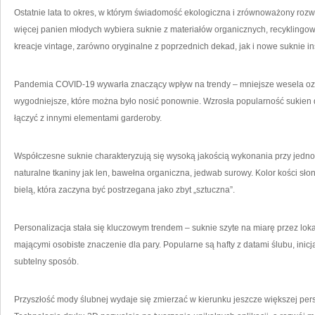
Ostatnie lata to okres, w którym świadomość ekologiczna i zrównoważony rozwó
więcej panien młodych wybiera suknie z materiałów organicznych, recyklingowan
kreacje vintage, zarówno oryginalne z poprzednich dekad, jak i nowe suknie in
Pandemia COVID-19 wywarła znaczący wpływ na trendy – mniejsze wesela ozna
wygodniejsze, które można było nosić ponownie. Wzrosła popularność sukien 
łączyć z innymi elementami garderoby.
Współczesne suknie charakteryzują się wysoką jakością wykonania przy jednoc
naturalne tkaniny jak len, bawełna organiczna, jedwab surowy. Kolor kości sło
bielą, która zaczyna być postrzegana jako zbyt „sztuczna”.
Personalizacja stała się kluczowym trendem – suknie szyte na miarę przez loka
mającymi osobiste znaczenie dla pary. Popularne są hafty z datami ślubu, inic
subtelny sposób.
Przyszłość mody ślubnej wydaje się zmierzać w kierunku jeszcze większej pers