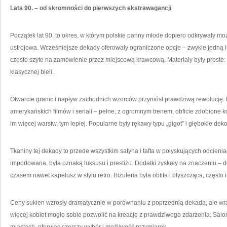
Lata 90. – od skromności do pierwszych ekstrawagancji
Początek lat 90. to okres, w którym polskie panny młode dopiero odkrywały moż
ustrojowa. Wcześniejsze dekady oferowały ograniczone opcje – zwykle jedną l
często szyte na zamówienie przez miejscową krawcową. Materiały były proste: 
klasycznej bieli.
Otwarcie granic i napływ zachodnich wzorców przyniósł prawdziwą rewolucję. 
amerykańskich filmów i seriali – pełne, z ogromnym trenem, obficie zdobione kor
im więcej warstw, tym lepiej. Popularne były rękawy typu „gigot” i głębokie deko
Tkaniny tej dekady to przede wszystkim satyna i tafta w połyskujących odcieniac
importowana, była oznaką luksusu i prestiżu. Dodatki zyskały na znaczeniu – d
czasem nawet kapelusz w stylu retro. Biżuteria była obfita i błyszcząca, często i
Ceny sukien wzrosły dramatycznie w porównaniu z poprzednią dekadą, ale wr
więcej kobiet mogło sobie pozwolić na kreację z prawdziwego zdarzenia. Sal