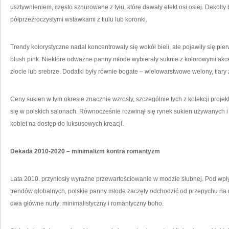
usztywnieniem, często sznurowane z tyłu, które dawały efekt osi osiej. Dekolty 
półprzeźroczystymi wstawkami z tiulu lub koronki.
Trendy kolorystyczne nadal koncentrowały się wokół bieli, ale pojawiły się p
blush pink. Niektóre odważne panny młode wybierały suknie z kolorowymi akc
złocie lub srebrze. Dodatki były równie bogate – wielowarstwowe welony, tiary z
Ceny sukien w tym okresie znacznie wzrosły, szczególnie tych z kolekcji proje
się w polskich salonach. Równocześnie rozwinął się rynek sukien używanych i 
kobiet na dostęp do luksusowych kreacji.
Dekada 2010-2020 – minimalizm kontra romantyzm
Lata 2010. przyniosły wyraźne przewartościowanie w modzie ślubnej. Pod wpł
trendów globalnych, polskie panny młode zaczęły odchodzić od przepychu na rz
dwa główne nurty: minimalistyczny i romantyczny boho.