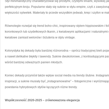
Styl minimalistyczny charakteryzował się prostymi, czystymi liniami, wysokiej 
perfekcyjnym kroju. Popularne stały się suknie w stylu empire, czyli z zawyżoną t
większości sylwetek. Materiały to przede wszystkim jedwab, krep i szyfon w 
Równolegle rozwijał się trend boho-chic, inspirowany stylem hippisowskim i fol
koronkowych lub szydełkowych tkanin, z kwiatowymi aplikacjami i naturalnymi 
kwiatowe zamiast welonów i biżuteria w stylu vintage.
Kolorystyka tej dekady była bardziej różnorodna – oprócz tradycyjnej bieli poj
a nawet delikatne błękity i lawendy. Suknie dwukolorowe, z kontrastującymi pa
wśród bardziej odważnych panien młodych.
Koniec dekady przyniósł także wpływ social media na trendy ślubne. Instagram 
inspiracji, a suknie musiały być „instagramowalne” – fotogeniczne i wyróżniają
powstania hybrydowych stylów łączących różne trendy.
Współczesność 2020-2025 – zrównoważona elegancja