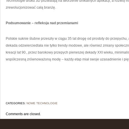
Technologie druku 3D pozwalają na tworzenie unikalnych aplikacji, a rozwój
zrewolucjonizować całą branżę.
Podsumowanie – refleksja nad przemianami
Polskie suknie ślubne przeszły w ciągu 35 lat drogę od prostoty do przepychu
dekada odzwierciedlała nie tylko trendy modowe, ale również zmiany społecz
kreacji lat 90., przez barokowy przepych pierwszej dekady XXI wieku, minimalis
współczesną zrównoważoną modę – każdy etap miał swoje uzasadnienie i pię
CATEGORIES:
NOWE TECHNOLOGIE
Comments are closed.