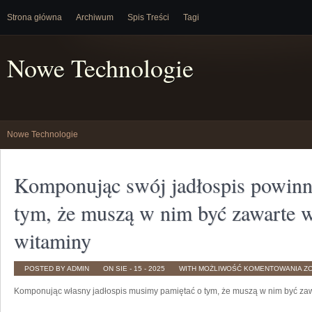
Strona główna
Archiwum
Spis Treści
Tagi
Nowe Technologie
Nowe Technologie
Komponując swój jadłospis powinn
tym, że muszą w nim być zawarte w
witaminy
K
POSTED BY ADMIN
ON SIE - 15 - 2025
WITH
MOŻLIWOŚĆ KOMENTOWANIA
Z
S
JA
Komponując własny jadłospis musimy pamiętać o tym, że muszą w nim być zaw
P
PA
O