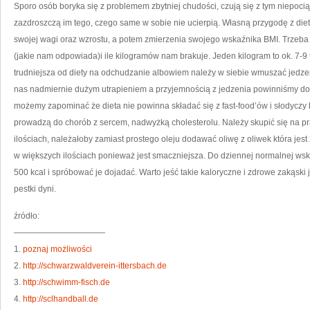
TY
Sporo osób boryka się z problemem zbytniej chudości, czują się z tym niepoc
ŻE
M
zazdroszczą im tego, czego same w sobie nie ucierpią. Własną przygodę z die
W
NI
swojej wagi oraz wzrostu, a potem zmierzenia swojego wskaźnika BMI. Trzeba
B
Z
(jakie nam odpowiada)i ile kilogramów nam brakuje. Jeden kilogram to ok. 7-9 ty
WS
P
WI
trudniejsza od diety na odchudzanie albowiem należy w siebie wmuszać jedzen
nas nadmiernie dużym utrapieniem a przyjemnością z jedzenia powinniśmy dobi
możemy zapominać że dieta nie powinna składać się z fast-food’ów i słodyczy 
prowadzą do chorób z sercem, nadwyżką cholesterolu. Należy skupić się na
ilościach, należałoby zamiast prostego oleju dodawać oliwę z oliwek która jes
w większych ilościach ponieważ jest smaczniejsza. Do dziennej normalnej wsk
500 kcal i spróbować je dojadać. Warto jeść takie kaloryczne i zdrowe zakąski 
pestki dyni.
źródło:
———————————
1.
poznaj możliwości
2.
http://schwarzwaldverein-ittersbach.de
3.
http://schwimm-fisch.de
4.
http://sclhandball.de