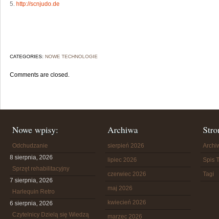
5.
http://scnjudo.de
CATEGORIES:
NOWE TECHNOLOGIE
Comments are closed.
Nowe wpisy:
Archiwa
Stro
Odchudzanie
sierpień 2026
Arch
8 sierpnia, 2026
lipiec 2026
Spis T
Sprzęt rehabilitacyjny
czerwiec 2026
Tagi
7 sierpnia, 2026
maj 2026
Harlequin Retro
kwiecień 2026
6 sierpnia, 2026
Czytelnicy Dzielą się Wiedzą
marzec 2026