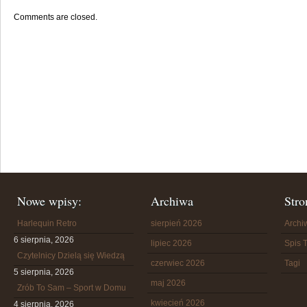
Comments are closed.
Nowe wpisy:
Archiwa
Stro
Harlequin Retro
sierpień 2026
Arch
6 sierpnia, 2026
lipiec 2026
Spis T
Czytelnicy Dzielą się Wiedzą
czerwiec 2026
Tagi
5 sierpnia, 2026
maj 2026
Zrób To Sam – Sport w Domu
kwiecień 2026
4 sierpnia, 2026