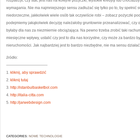
rozpatrzyć czy stać jest nas na kolejne pożyczki, wysokie kredyty lub chociażb
wymagania. Nie ma najmniejszego sensu zadłużać się tylko po to, by spełnić 
niedorzeczne, jakkolwiek wiele osób tak oczywiście robi – zobacz pożyczki 
podejmiemy jakąkolwiek decyzję należałoby gruntownie przeanalizować, czy 
byłaby dla nas za niezmiernie obciążająca. Na pewno trzeba zrobić taki rachun
miesięczne wpływy, ustalić czy jest to dla nas korzystne, czy może za bardzo 
nieruchomości. Jak najbardziej jest to bardzo niezbędne, nie ma sensu działa
źródło:
———————————
1.
kliknij, aby sprawdzić
2.
kliknij tutaj
3.
http://istanbulbasketbol.com
4.
http://italia-citta.com
5.
http://jarwebdesign.com
CATEGORIES:
NOWE TECHNOLOGIE