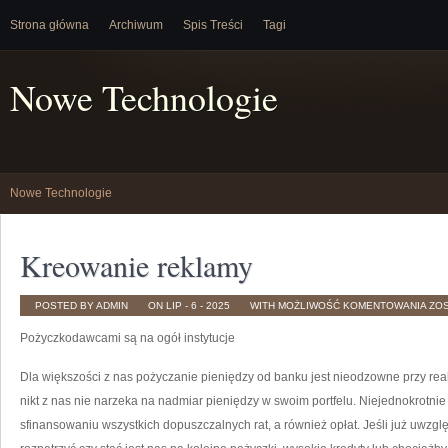
Strona główna
Archiwum
Spis Treści
Tagi
Nowe Technologie
Nowe Technologie
Kreowanie reklamy
KR
POSTED BY ADMIN
ON LIP - 6 - 2025
WITH
MOŻLIWOŚĆ KOMENTOWANIA
ZO
RE
Pożyczkodawcami są na ogół instytucje
Dla większości z nas pożyczanie pieniędzy od banku jest nieodzowne przy rea
nikt z nas nie narzeka na nadmiar pieniędzy w swoim portfelu. Niejednokrotni
sfinansowaniu wszystkich dopuszczalnych rat, a również opłat. Jeśli już uwz