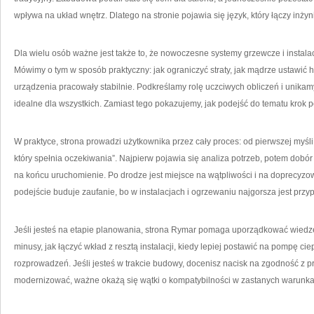
wpływa na układ wnętrz. Dlatego na stronie pojawia się język, który łączy inżyn
Dla wielu osób ważne jest także to, że nowoczesne systemy grzewcze i instalac
Mówimy o tym w sposób praktyczny: jak ograniczyć straty, jak mądrze ustawić 
urządzenia pracowały stabilnie. Podkreślamy rolę uczciwych obliczeń i unikam
idealne dla wszystkich. Zamiast tego pokazujemy, jak podejść do tematu krok p
W praktyce, strona prowadzi użytkownika przez cały proces: od pierwszej myśl
który spełnia oczekiwania”. Najpierw pojawia się analiza potrzeb, potem dobór
na końcu uruchomienie. Po drodze jest miejsce na wątpliwości i na doprecyzow
podejście buduje zaufanie, bo w instalacjach i ogrzewaniu najgorsza jest prz
Jeśli jesteś na etapie planowania, strona Rymar pomaga uporządkować wiedzę: 
minusy, jak łączyć wkład z resztą instalacji, kiedy lepiej postawić na pompę c
rozprowadzeń. Jeśli jesteś w trakcie budowy, docenisz nacisk na zgodność z pr
modernizować, ważne okażą się wątki o kompatybilności w zastanych warunka