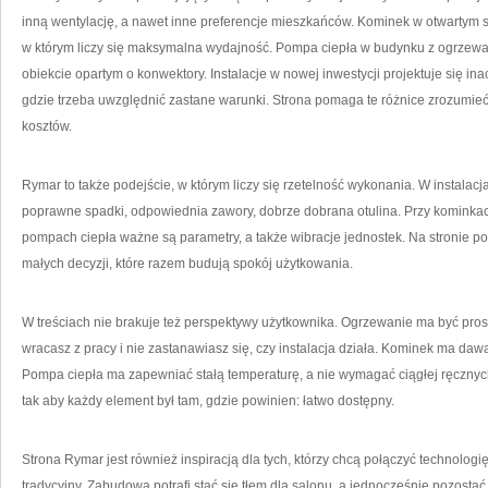
inną wentylację, a nawet inne preferencje mieszkańców. Kominek w otwartym s
w którym liczy się maksymalna wydajność. Pompa ciepła w budynku z ogrzew
obiekcie opartym o konwektory. Instalacje w nowej inwestycji projektuje się in
gdzie trzeba uwzględnić zastane warunki. Strona pomaga te różnice zrozumie
kosztów.
Rymar to także podejście, w którym liczy się rzetelność wykonania. W instalac
poprawne spadki, odpowiednia zawory, dobrze dobrana otulina. Przy kominkac
pompach ciepła ważne są parametry, a także wibracje jednostek. Na stronie po
małych decyzji, które razem budują spokój użytkowania.
W treściach nie brakuje też perspektywy użytkownika. Ogrzewanie ma być prost
wracasz z pracy i nie zastanawiasz się, czy instalacja działa. Kominek ma da
Pompa ciepła ma zapewniać stałą temperaturę, a nie wymagać ciągłej ręcznych
tak aby każdy element był tam, gdzie powinien: łatwo dostępny.
Strona Rymar jest również inspiracją dla tych, którzy chcą połączyć technologi
tradycyjny. Zabudowa potrafi stać się tłem dla salonu, a jednocześnie pozostać 