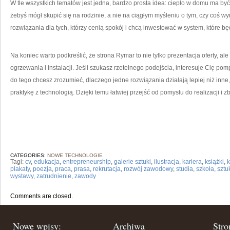
W tle wszystkich tematów jest jedna, bardzo prosta idea: ciepło w domu ma być 
żebyś mógł skupić się na rodzinie, a nie na ciągłym myśleniu o tym, czy coś 
rozwiązania dla tych, którzy cenią spokój i chcą inwestować w system, które bę
Na koniec warto podkreślić, że strona Rymar to nie tylko prezentacja oferty, 
ogrzewania i instalacji. Jeśli szukasz rzetelnego podejścia, interesuje Cię 
do tego chcesz zrozumieć, dlaczego jedne rozwiązania działają lepiej niż inne, 
praktykę z technologią. Dzięki temu łatwiej przejść od pomysłu do realizacji i z
CATEGORIES:
NOWE TECHNOLOGIE
Tagi:
cv
,
edukacja
,
entrepreneurship
,
galerie sztuki
,
ilustracja
,
kariera
,
książki
,
k
plakaty
,
poezja
,
praca
,
prasa
,
rekrutacja
,
rozwój zawodowy
,
studia
,
szkoła
,
szt
wystawy
,
zatrudnienie
,
zawody
Comments are closed.
Nowe wpisy:
Archiwa
Stro