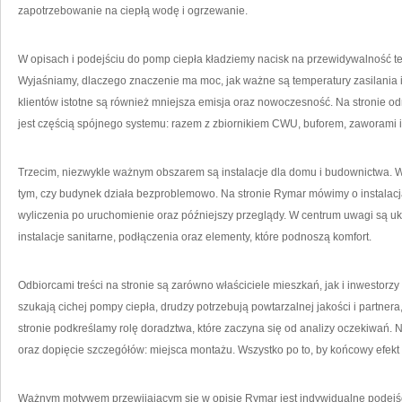
zapotrzebowanie na ciepłą wodę i ogrzewanie.
W opisach i podejściu do pomp ciepła kładziemy nacisk na przewidywalność t
Wyjaśniamy, dlaczego znaczenie ma moc, jak ważne są temperatury zasilania i
klientów istotne są również mniejsza emisja oraz nowoczesność. Na stronie od
jest częścią spójnego systemu: razem z zbiornikiem CWU, buforem, zaworami 
Trzecim, niezwykle ważnym obszarem są instalacje dla domu i budownictwa. W 
tym, czy budynek działa bezproblemowo. Na stronie Rymar mówimy o instalacj
wyliczenia po uruchomienie oraz późniejszy przeglądy. W centrum uwagi są ukł
instalacje sanitarne, podłączenia oraz elementy, które podnoszą komfort.
Odbiorcami treści na stronie są zarówno właściciele mieszkań, jak i inwestorzy
szukają cichej pompy ciepła, drudzy potrzebują powtarzalnej jakości i partnera
stronie podkreślamy rolę doradztwa, które zaczyna się od analizy oczekiwań.
oraz dopięcie szczegółów: miejsca montażu. Wszystko po to, by końcowy efekt
Ważnym motywem przewijającym się w opisie Rymar jest indywidualne podejści