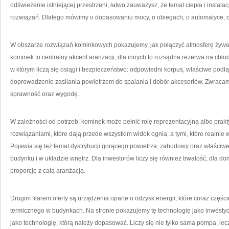
odświeżenie istniejącej przestrzeni, łatwo zauważysz, że temat ciepła i instalacj
rozwiązań. Dlatego mówimy o dopasowaniu mocy, o obiegach, o automatyce, o 
W obszarze rozwiązań kominkowych pokazujemy, jak połączyć atmosferę żyweg
kominek to centralny akcent aranżacji, dla innych to rozsądna rezerwa na chłod
w którym liczą się osiągi i bezpieczeństwo: odpowiedni korpus, właściwe po
doprowadzenie zasilania powietrzem do spalania i dobór akcesoriów. Zwracamy
sprawność oraz wygodę.
W zależności od potrzeb, kominek może pełnić rolę reprezentacyjną albo pra
rozwiązaniami, które dają przede wszystkim widok ognia, a tymi, które realni
Pojawia się też temat dystrybucji gorącego powietrza, zabudowy oraz właściw
budynku i w układzie wnętrz. Dla inwestorów liczy się również trwałość, dla 
proporcje z całą aranżacją.
Drugim filarem oferty są urządzenia oparte o odzysk energii, które coraz częś
termicznego w budynkach. Na stronie pokazujemy tę technologię jako inwestyc
jako technologię, którą należy dopasować. Liczy się nie tylko sama pompa, lec