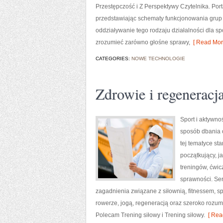
Przestępczość i Z Perspektywy Czytelnika. Po
przedstawiając schematy funkcjonowania grup p
oddziaływanie tego rodzaju działalności dla 
zrozumieć zarówno głośne sprawy,
[ Read Mor
CATEGORIES:
NOWE TECHNOLOGIE
Zdrowie i regeneracj
Sport i aktywnoś
sposób dbania 
tej tematyce s
początkujący, 
treningów, ćwic
sprawności. Ser
zagadnienia związane z siłownią, fitnessem, s
rowerze, jogą, regeneracją oraz szeroko rozum
Polecam Trening siłowy i Trening siłowy.
[ Rea