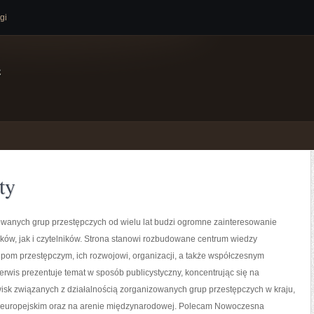
gi
e
ty
owanych grup przestępczych od wielu lat budzi ogromne zainteresowanie
ków, jak i czytelników. Strona stanowi rozbudowane centrum wiedzy
pom przestępczym, ich rozwojowi, organizacji, a także współczesnym
rwis prezentuje temat w sposób publicystyczny, koncentrując się na
isk związanych z działalnością zorganizowanych grup przestępczych w kraju,
 europejskim oraz na arenie międzynarodowej. Polecam Nowoczesna