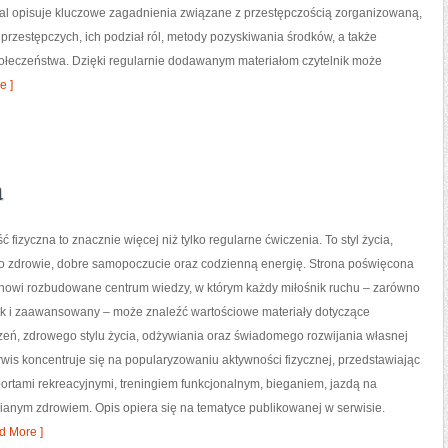
rtal opisuje kluczowe zagadnienia związane z przestępczością zorganizowaną,
rzestępczych, ich podział ról, metody pozyskiwania środków, a także
społeczeństwa. Dzięki regularnie dodawanym materiałom czytelnik może
e ]
a
ć fizyczna to znacznie więcej niż tylko regularne ćwiczenia. To styl życia,
o zdrowie, dobre samopoczucie oraz codzienną energię. Strona poświęcona
tanowi rozbudowane centrum wiedzy, w którym każdy miłośnik ruchu – zarówno
jak i zaawansowany – może znaleźć wartościowe materiały dotyczące
zeń, zdrowego stylu życia, odżywiania oraz świadomego rozwijania własnej
wis koncentruje się na popularyzowaniu aktywności fizycznej, przedstawiając
portami rekreacyjnymi, treningiem funkcjonalnym, bieganiem, jazdą na
ianym zdrowiem. Opis opiera się na tematyce publikowanej w serwisie.
d More ]