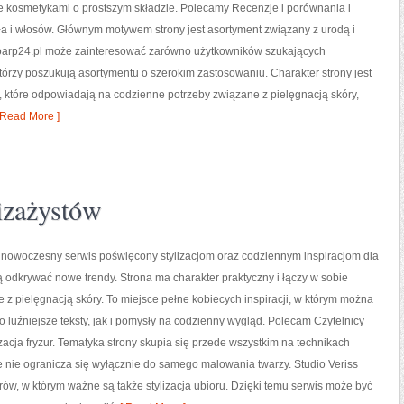
e kosmetykami o prostszym składzie. Polecamy Recenzje i porównania i
ła i włosów. Głównym motywem strony jest asortyment związany z urodą i
ioarp24.pl może zainteresować zarówno użytkowników szukających
órzy poszukują asortymentu o szerokim zastosowaniu. Charakter strony jest
, które odpowiadają na codzienne potrzeby związane z pielęgnacją skóry,
Read More ]
wizażystów
o nowoczesny serwis poświęcony stylizacjom oraz codziennym inspiracjom dla
ą odkrywać nowe trendy. Strona ma charakter praktyczny i łączy w sobie
 z pielęgnacją skóry. To miejsce pełne kobiecych inspiracji, w którym można
 luźniejsze teksty, jak i pomysły na codzienny wygląd. Polecam Czytelnicy
lizacja fryzur. Tematyka strony skupia się przede wszystkim na technikach
e nie ogranicza się wyłącznie do samego malowania twarzy. Studio Veriss
w, w którym ważne są także stylizacja ubioru. Dzięki temu serwis może być