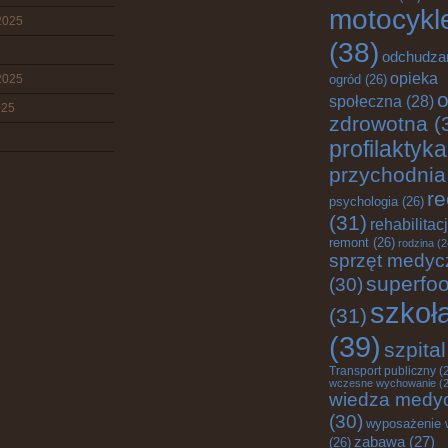
motocykl
2025
(38)
odchudza
opieka
2025
ogród
(26)
o
społeczna
(28)
025
zdrowotna
(
profilaktyka
przychodnia
re
psychologia
(26)
(31)
rehabilitac
remont
(26)
rodzina
(2
sprzęt medyc
superfo
(30)
szkoł
(31)
(39)
szpital
Transport publiczny
(
wczesne wychowanie
(2
wiedza medy
(30)
wyposażenie 
zabawa
(27)
(26)