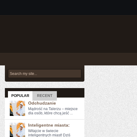
POPULAR
RECENT
Odchudzanie
Mądrość na Talerzu – miejsce
dla osób, które chcą jeść ...
Inteligentne miasta:
Witajcie w świecie
inteligentnych miast! Dziś