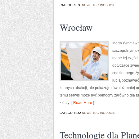
CATEGORIES:
NOWE TECHNOLOGIE
Wrocław
Moda Wrocław t
szczególnym uw
mapę tej części
dotyczące zwiedz
codziennego życ
lubią poznawać 
znanych atrakcji, ale pokazuje również mniej 
temu serwis może być pomocny zarówno dla tu
którzy
[ Read More ]
CATEGORIES:
NOWE TECHNOLOGIE
Technologie dla Plan