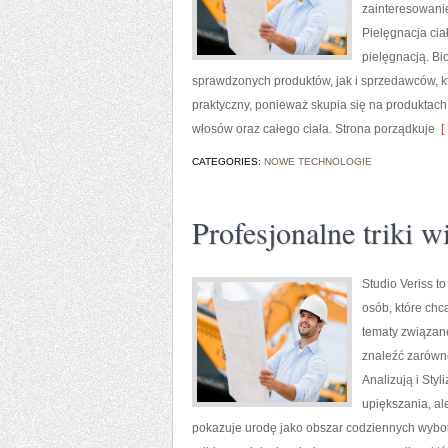
zainteresowani
Pielęgnacja cia
pielęgnacją. B
sprawdzonych produktów, jak i sprzedawców, kt
praktyczny, ponieważ skupia się na produktach
włosów oraz całego ciała. Strona porządkuje
[ 
CATEGORIES:
NOWE TECHNOLOGIE
Profesjonalne triki 
Studio Veriss t
osób, które chc
tematy związane
znaleźć zarówno
Analizują i Sty
upiększania, al
pokazuje urodę jako obszar codziennych wyboró