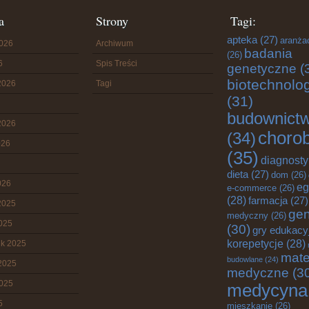
a
Strony
Tagi:
apteka
(27)
aranża
2026
Archiwum
badania
(26)
6
Spis Treści
genetyczne
(
biotechnolo
2026
Tagi
(31)
budownict
2026
choro
(34)
026
(35)
diagnost
dieta
(27)
dom
(26)
026
eg
e-commerce
(26)
(28)
farmacja
(27)
2025
gen
medyczny
(26)
2025
(30)
gry edukacy
korepetycje
(28)
ik 2025
mate
budowlane
(24)
2025
medyczne
(3
2025
medycyna
5
mieszkanie
(26)