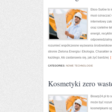
Ekos-Sułów to i
musi oznaczać 
internetowy zak
oraz rzetelne t
energii, recykl
odpowiedzialny 
rozumieć współczesne wyzwania środowiskowe,
stronie Zielona Energia i Ekologia. Charakter
każdego, kto zastanawia się, jak żyć bardziej
[ 
CATEGORIES:
NOWE TECHNOLOGIE
Kosmetyki zero wast
Bioarp24.pl to 
może być rozumi
kosmetykami opa