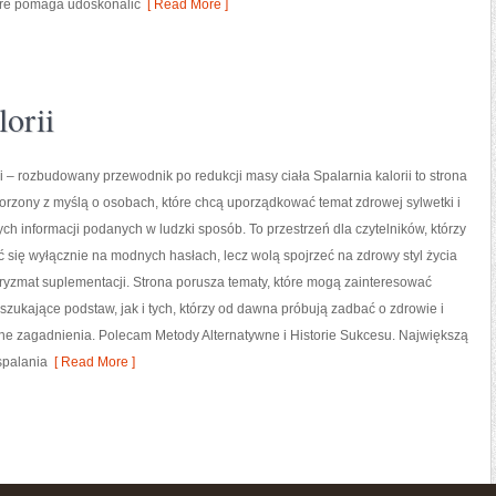
tóre pomaga udoskonalić
[ Read More ]
orii
ii – rozbudowany przewodnik po redukcji masy ciała Spalarnia kalorii to strona
orzony z myślą o osobach, które chcą uporządkować temat zdrowej sylwetki i
ych informacji podanych w ludzki sposób. To przestrzeń dla czytelników, którzy
ć się wyłącznie na modnych hasłach, lecz wolą spojrzeć na zdrowy styl życia
pryzmat suplementacji. Strona porusza tematy, które mogą zainteresować
zukające podstaw, jak i tych, którzy od dawna próbują zadbać o zdrowie i
ne zagadnienia. Polecam Metody Alternatywne i Historie Sukcesu. Największą
spalania
[ Read More ]