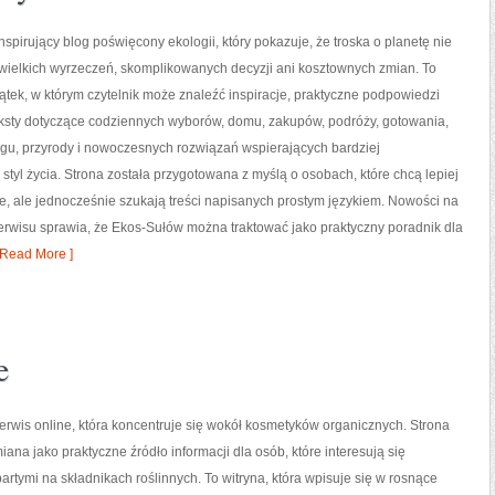
nspirujący blog poświęcony ekologii, który pokazuje, że troska o planetę nie
wielkich wyrzeczeń, skomplikowanych decyzji ani kosztownych zmian. To
ątek, w którym czytelnik może znaleźć inspiracje, praktyczne podpowiedzi
eksty dotyczące codziennych wyborów, domu, zakupów, podróży, gotowania,
ingu, przyrody i nowoczesnych rozwiązań wspierających bardziej
styl życia. Strona została przygotowana z myślą o osobach, które chcą lepiej
 ale jednocześnie szukają treści napisanych prostym językiem. Nowości na
 serwisu sprawia, że Ekos-Sułów można traktować jako praktyczny poradnik dla
Read More ]
e
serwis online, która koncentruje się wokół kosmetyków organicznych. Strona
ana jako praktyczne źródło informacji dla osób, które interesują się
rtymi na składnikach roślinnych. To witryna, która wpisuje się w rosnące