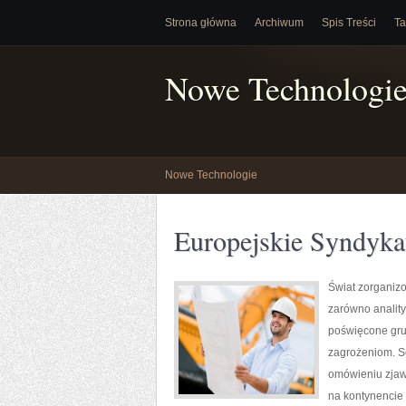
Strona główna
Archiwum
Spis Treści
Ta
Nowe Technologi
Nowe Technologie
Europejskie Syndyka
Świat zorganiz
zarówno anality
poświęcone gru
zagrożeniom. Se
omówieniu zjaw
na kontynencie