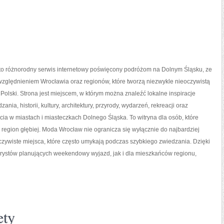
o różnorodny serwis internetowy poświęcony podróżom na Dolnym Śląsku, ze
zględnieniem Wrocławia oraz regionów, które tworzą niezwykle nieoczywistą
 Polski. Strona jest miejscem, w którym można znaleźć lokalne inspiracje
ania, historii, kultury, architektury, przyrody, wydarzeń, rekreacji oraz
ia w miastach i miasteczkach Dolnego Śląska. To witryna dla osób, które
region głębiej. Moda Wrocław nie ogranicza się wyłącznie do najbardziej
oczywiste miejsca, które często umykają podczas szybkiego zwiedzania. Dzięki
rystów planujących weekendowy wyjazd, jak i dla mieszkańców regionu,
ety