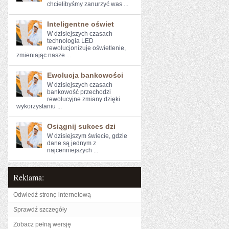
chcielibyśmy zanurzyć was ...
Inteligentne oświet
W dzisiejszych czasach
technologia LED‌
rewolucjonizuje⁣ oświetlenie, ​
zmieniając nasze ...
Ewolucja bankowości
W dzisiejszych czasach
bankowość przechodzi‍
rewolucyjne zmiany dzięki
wykorzystaniu ...
Osiągnij sukces dzi
W dzisiejszym świecie, gdzie
dane są jednym z
najcenniejszych ...
Reklama:
Odwiedź stronę internetową
Sprawdź szczegóły
Zobacz pełną wersję