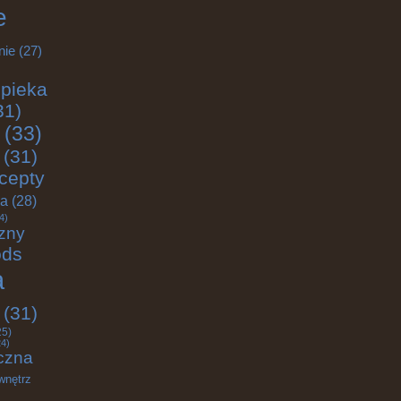
e
nie
(27)
pieka
31)
(33)
(31)
cepty
ja
(28)
4)
zny
ods
a
(31)
25)
4)
czna
wnętrz