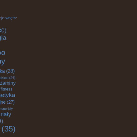
cja wnętrz
30)
gia
wo
by
yka
(28)
dzieci
(24)
zaminy
fitness
etyka
jne
(27)
materiały
riały
0)
(35)