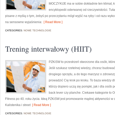
MOCZYKIJE ma w sobie dokładnie ten klimat, kt
encyklopedii oderwanej od rzeczywistości. Tutaj
pisane z myślą o tym, żebyś po przeczytaniu mógł wyjść na ryby i od razu wy
na sensowne wyjaśnienia:
[ Read More ]
CATEGORIES:
NOWE TECHNOLOGIE
Trening interwałowy (HIIT)
PZKiSW to przestrzeń stworzone dla osób, które
Jeśli szukasz rzetelnej wiedzy, chcesz budowa
drogiego sprzętu, a do tego marzysz o zdrowszym
prowadzić Cię krok po kroku. To baza wiedzy d
którzy dopiero uczą się pompki, jak i dla osób 
back lever czy planche. Ciekawe kategorie to O
Fitness po 40. roku życia. Ideą PZKiSW jest promowanie mądrej aktywności 
Kalistenika i street
[ Read More ]
CATEGORIES:
NOWE TECHNOLOGIE