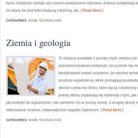
życiu religijnym wydaje się czasem powtarzane rutynowo. Autorzy podejmują
że wiara nie jest tylko tradycją rodzinną, ale
[ Read More ]
CATEGORIES:
NOWE TECHNOLOGIE
Ziemia i geologia
To miejsce powstało z prostej myśli: wiedza nie
popularnonaukowy pokazuje, że uczenie się moż
kiedykolwiek miałeś wrażenie, że szkolne temat
prostsze wyjaśnienia, które pomagają poukłada
stronie czeka mix treści, które łączą codzienn
jednej strony pojawiają się materiały o tym, ja
jak podejść do egzaminów i nie zamienić ich w nocną zmorę. Z drugiej strony mo
odkrywania: kosmos, matematyczne zagadki, tajemnice
[ Read More ]
CATEGORIES:
NOWE TECHNOLOGIE