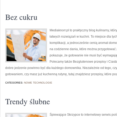
Bez cukru
Mediaknorr.pl to praktyczny blog kulinarny, kt
łatwych rozwiązań w kuchni. To miejsce dla ty
komplikacji, a jednocześnie cenią aromat domow
na codzienne dania, które można przygotować 
pokazuje, że gotowanie nie musi być wymagając
Polecamy także Bezglutenowe przepisy i Ciasta i
dobre jedzenie powinno być dla każdego domownika. Niezależnie od tego, cz
gotowaniem, czy masz już kuchenną rutynę, tutaj znajdziesz przepisy, które po
CATEGORIES:
NOWE TECHNOLOGIE
Trendy ślubne
Śpiewające Skrzypce to internetowy serwis poś