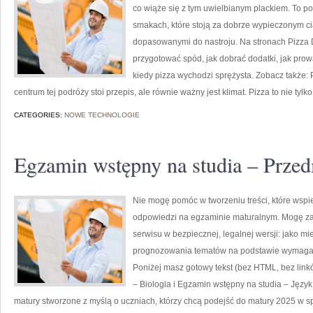
co wiąże się z tym uwielbianym plackiem. To por
smakach, które stoją za dobrze wypieczonym c
dopasowanymi do nastroju. Na stronach Pizza Dog
przygotować spód, jak dobrać dodatki, jak prow
kiedy pizza wychodzi sprężysta. Zobacz także: 
centrum tej podróży stoi przepis, ale równie ważny jest klimat. Pizza to nie tylk
CATEGORIES:
NOWE TECHNOLOGIE
Egzamin wstępny na studia – Przed
Nie mogę pomóc w tworzeniu treści, które wspi
odpowiedzi na egzaminie maturalnym. Mogę za 
serwisu w bezpiecznej, legalnej wersji: jako m
prognozowania tematów na podstawie wymagań
Poniżej masz gotowy tekst (bez HTML, bez link
– Biologia i Egzamin wstępny na studia – Język
matury stworzone z myślą o uczniach, którzy chcą podejść do matury 2025 w 