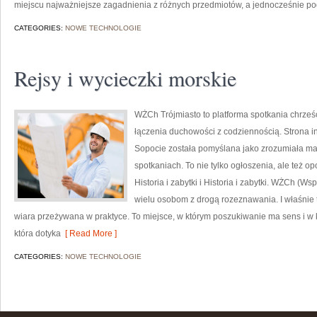
miejscu najważniejsze zagadnienia z różnych przedmiotów, a jednocześnie po
CATEGORIES:
NOWE TECHNOLOGIE
Rejsy i wycieczki morskie
WŻCh Trójmiasto to platforma spotkania chrześc
łączenia duchowości z codziennością. Strona i
Sopocie została pomyślana jako zrozumiała map
spotkaniach. To nie tylko ogłoszenia, ale też o
Historia i zabytki i Historia i zabytki. WŻCh (W
wielu osobom z drogą rozeznawania. I właśnie 
wiara przeżywana w praktyce. To miejsce, w którym poszukiwanie ma sens i w 
która dotyka
[ Read More ]
CATEGORIES:
NOWE TECHNOLOGIE