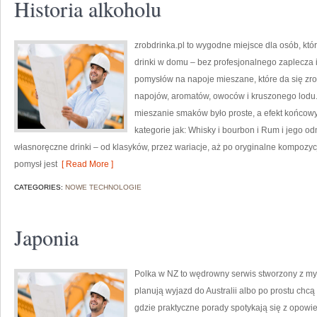
Historia alkoholu
zrobdrinka.pl to wygodne miejsce dla osób, kt
drinki w domu – bez profesjonalnego zaplecza i
pomysłów na napoje mieszane, które da się zrobi
napojów, aromatów, owoców i kruszonego lodu.
mieszanie smaków było proste, a efekt końcowy
kategorie jak: Whisky i bourbon i Rum i jego o
własnoręczne drinki – od klasyków, przez wariacje, aż po oryginalne kompozyc
pomysł jest
[ Read More ]
CATEGORIES:
NOWE TECHNOLOGIE
Japonia
Polka w NZ to wędrowny serwis stworzony z myś
planują wyjazd do Australii albo po prostu chcą
gdzie praktyczne porady spotykają się z opowie