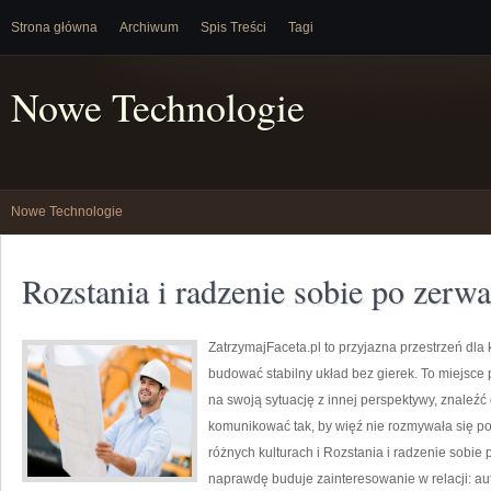
Strona główna
Archiwum
Spis Treści
Tagi
Nowe Technologie
Nowe Technologie
Rozstania i radzenie sobie po zerw
ZatrzymajFaceta.pl to przyjazna przestrzeń dla k
budować stabilny układ bez gierek. To miejsce
na swoją sytuację z innej perspektywy, znaleźć
komunikować tak, by więź nie rozmywała się po
różnych kulturach i Rozstania i radzenie sobie 
naprawdę buduje zainteresowanie w relacji: au