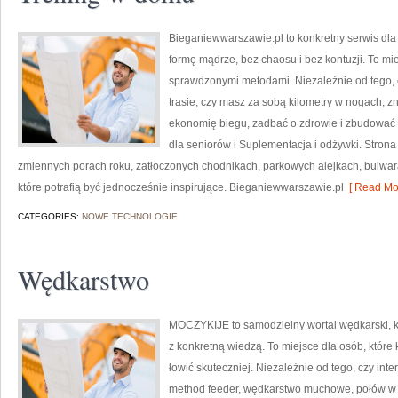
Bieganiewwarszawie.pl to konkretny serwis dla o
formę mądrze, bez chaosu i bez kontuzji. To mie
sprawdzonymi metodami. Niezależnie od tego, 
trasie, czy masz za sobą kilometry w nogach, 
ekonomię biegu, zadbać o zdrowie i zbudować s
dla seniorów i Suplementacja i odżywki. Strona 
zmiennych porach roku, zatłoczonych chodnikach, parkowych alejkach, bulwarac
które potrafią być jednocześnie inspirujące. Bieganiewwarszawie.pl
[ Read Mor
CATEGORIES:
NOWE TECHNOLOGIE
Wędkarstwo
MOCZYKIJE to samodzielny wortal wędkarski, kt
z konkretną wiedzą. To miejsce dla osób, które
łowić skuteczniej. Niezależnie od tego, czy inter
method feeder, wędkarstwo muchowe, połów w