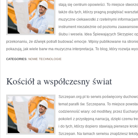
stają się centrum opowieści. To miejsce stworz
także dla tych, którzy pragną pogłębiać warszt
muzyczne ciekawostki z rzetelnymi informacjam
instrument niezależnie od poziomu zaawansow
ślubu i wesela. Idea Śpiewających Skrzypiec op
przekonaniu, że dźwięk potrafi budować emocje. Wpisy publikowane na stronie
pokazują, jak wiele barw ma muzyczna interpretacja. To blog, który rozwija wy
CATEGORIES:
NOWE TECHNOLOGIE
Kościół a współczesny świat
Szczepan.org.pl to serwis poświęcony duchowoś
temat parafii św. Szczepana. To miejsce powsta
codzienność wiary: od modlitwy, przez Eucharys
pokoleń z przystępną narracją, dzięki czemu tre
i do tych, którzy dopiero stawiają pierwsze krok
Szczepan. Na łamach serwisu znajdziesz teksty