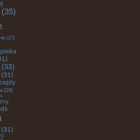
0)
(35)
e
nie
(27)
pieka
31)
(33)
(31)
cepty
ja
(28)
4)
zny
ods
a
(31)
25)
4)