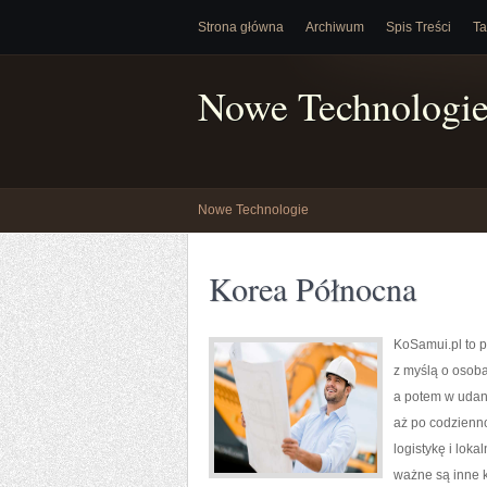
Strona główna
Archiwum
Spis Treści
Ta
Nowe Technologi
Nowe Technologie
Korea Północna
KoSamui.pl to p
z myślą o osob
a potem w udaną
aż po codzienno
logistykę i lok
ważne są inne ki