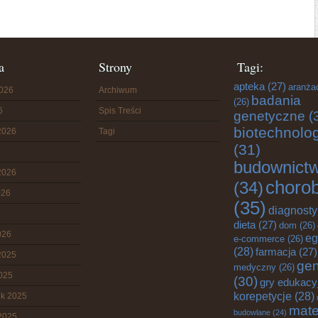
a
Strony
Tagi:
apteka
(27)
aranża
2026
Archiwum
badania
(26)
6
Spis Treści
genetyczne
(
biotechnolo
2026
Tagi
(31)
budownict
2026
choro
(34)
026
(35)
diagnost
dieta
(27)
dom
(26)
026
eg
e-commerce
(26)
(28)
farmacja
(27)
2025
gen
medyczny
(26)
2025
(30)
gry edukacy
korepetycje
(28)
ik 2025
mate
budowlane
(24)
2025