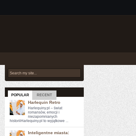
POPULAR
RECENT
Harlequin Retro
Harlequiny.pl – świat
romansów, emocji i
niezapomnianych
historiiHarlequiny.pl to wyjątkowe ...
Inteligentne miasta: