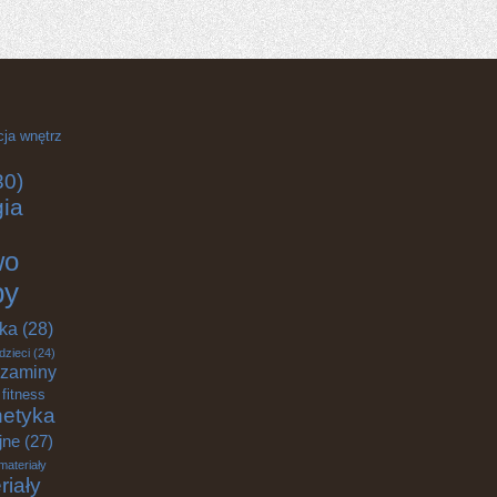
cja wnętrz
30)
gia
wo
by
yka
(28)
dzieci
(24)
zaminy
fitness
etyka
jne
(27)
materiały
riały