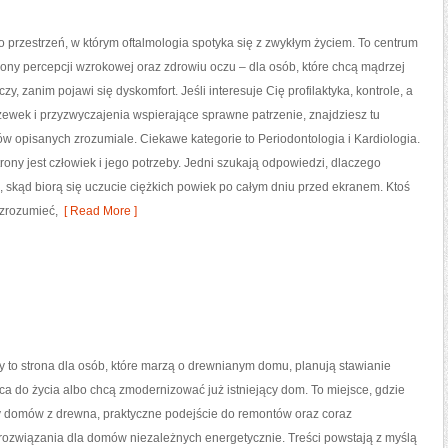
o przestrzeń, w którym oftalmologia spotyka się z zwykłym życiem. To centrum
ny percepcji wzrokowej oraz zdrowiu oczu – dla osób, które chcą mądrzej
zy, zanim pojawi się dyskomfort. Jeśli interesuje Cię profilaktyka, kontrole, a
zewek i przyzwyczajenia wspierające sprawne patrzenie, znajdziesz tu
 opisanych zrozumiale. Ciekawe kategorie to Periodontologia i Kardiologia.
trony jest człowiek i jego potrzeby. Jedni szukają odpowiedzi, dlaczego
, skąd biorą się uczucie ciężkich powiek po całym dniu przed ekranem. Ktoś
 zrozumieć,
[ Read More ]
 to strona dla osób, które marzą o drewnianym domu, planują stawianie
a do życia albo chcą zmodernizować już istniejący dom. To miejsce, gdzie
ty domów z drewna, praktyczne podejście do remontów oraz coraz
rozwiązania dla domów niezależnych energetycznie. Treści powstają z myślą