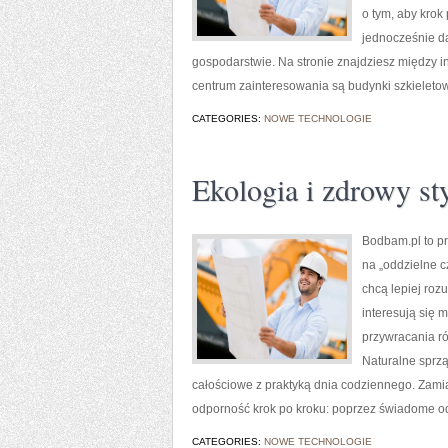
o tym, aby krok
jednocześnie da
gospodarstwie. Na stronie znajdziesz między i
centrum zainteresowania są budynki szkieletowe
CATEGORIES:
NOWE TECHNOLOGIE
Ekologia i zdrowy sty
Bodbam.pl to pr
na „oddzielne c
chcą lepiej roz
interesują się
przywracania ró
Naturalne sprząt
całościowe z praktyką dnia codziennego. Zam
odporność krok po kroku: poprzez świadome o
CATEGORIES:
NOWE TECHNOLOGIE