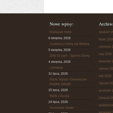
Nowe wpisy:
Archiw
Harlequin Retro
sierpień 
6 sierpnia, 2026
lipiec 202
Czytelnicy Dzielą się Wiedzą
czerwiec 
5 sierpnia, 2026
maj 2026
Zrób To Sam – Sport w Domu
kwiecień 
4 sierpnia, 2026
Literatura
marzec 2
31 lipca, 2026
luty 2026
Plaże, Wyspy i Oceaniczne
styczeń 2
Rajskie Zakątki
25 lipca, 2026
grudzień 
Marki z Duszą
listopad 
24 lipca, 2026
październ
Sezonowe Smaki
wrzesień 