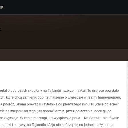
gi
e
ortal o podróżach skupiony na Tajlandii i szerzej na Azji. To miejsce powstało
ach, które chcą zamienić ogólne marzenie o wyjeździe w realny harmonogram,
 podróż. Strona prowadzi czytelnika od pierwszego impulsu „chcę polecieć”
ść na miejscu: od tego, jak dobrać termin, przez połączenia, noclegi, po
alne zwyczaje. W centrum uwagi jest wyspiarska perła – Ko Samui – ale równie
erunki i motywy, bo Tajlandia i Azja nie kończą się na jednej plaży ani na