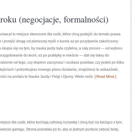
roku (negocjacje, formalności)
law.pl to miejsce stworzone dla osób, które chcą podejść do tematu prawa
e i przejść drogę od pierwszej myśli o kursie aż po pozytywnie zakończony
 skupia się na tym, by nauka jazdy była czytelna, a cały proces — od wyboru
przygotowanie do teorii, aż po praktykę w mieście — stał się łatwy do
zależnie od tego, czy dopiero zaczynasz i szukasz podstaw, czy jesteś po kilku
jściach i potrzebujesz nowego planu działania, znajdziesz tu wskazówki,
ści na portalu to Nauka Jazdy i Felgi i Opony. Wiele osób
[ Read More ]
iejsce dla osób, które kochają cyfrową rozrywkę i chcą być na bieżąco z tym,
 świecie gamigu. Strona powstała po to, aby w jednym punkcie zebrać testy,