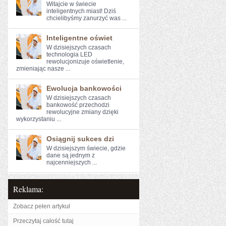
Witajcie w świecie
inteligentnych miast! Dziś
chcielibyśmy zanurzyć was ...
Inteligentne oświet
W dzisiejszych czasach
technologia LED‌
rewolucjonizuje⁣ oświetlenie, ​
zmieniając nasze ...
Ewolucja bankowości
W dzisiejszych czasach
bankowość przechodzi‍
rewolucyjne zmiany dzięki
wykorzystaniu ...
Osiągnij sukces dzi
W dzisiejszym świecie, gdzie
dane są jednym z
najcenniejszych ...
Reklama:
Zobacz pełen artykuł
Przeczytaj całość tutaj