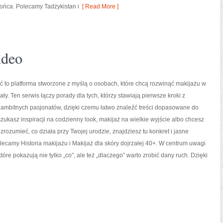
ońca. Polecamy Tadżykistan i
[ Read More ]
ideo
 to platforma stworzone z myślą o osobach, które chcą rozwinąć makijażu w
ły. Ten serwis łączy porady dla tych, którzy stawiają pierwsze kroki z
 ambitnych pasjonatów, dzięki czemu łatwo znaleźć treści dopasowane do
szukasz inspiracji na codzienny look, makijaż na wielkie wyjście albo chcesz
 zrozumieć, co działa przy Twojej urodzie, znajdziesz tu konkret i jasne
lecamy Historia makijażu i Makijaż dla skóry dojrzałej 40+. W centrum uwagi
óre pokazują nie tylko „co”, ale też „dlaczego” warto zrobić dany ruch. Dzięki