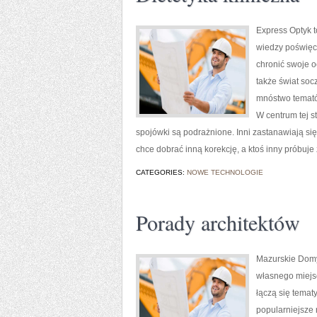
Express Optyk t
wiedzy poświęco
chronić swoje oc
także świat soc
mnóstwo tematów
W centrum tej s
spojówki są podrażnione. Inni zastanawiają się
chce dobrać inną korekcję, a ktoś inny próbuje
CATEGORIES:
NOWE TECHNOLOGIE
Porady architektów
Mazurskie Domy
własnego miejsc
łączą się tema
popularniejsze 