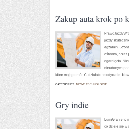
Zakup auta krok po k
PrawoJazdyWroc
jazdy skuteczni
egzamin. Strona
ośrodka, przez 
ogarnięcia. Nie
nieudanych pode
które mają pomóc Ci działać metodycznie. Nowo
CATEGORIES:
NOWE TECHNOLOGIE
Gry indie
LumiGranie to m
co dzieje się w