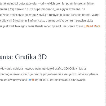
akże aktualności dotyczące gier – od wielkich premier po mniejsze, ambitne
nteresują Cię zarówno duże superprodukcje, jak i gry niezależne, na
dziesz treści przygotowane z myślą o różnych gustach i stylach grania. Warto
ry bijatyki i Streamerzy i influencerzy gamingowi. W centrum serwisu stoją
tuł jest wart Twojego czasu. Każda recenzja na LumiGranie to nie
[ Read More
ania: Grafika 3D
ektowania nabiera nowego wymiaru dzięki grafice 3D! Odkryj, jak ta
hnologia rewolucjonizuje branżę projektowania i kreuje wizualne arcydzieła.
e kroki w przyszłość!
#grafika3D #projektowanie #innowacje