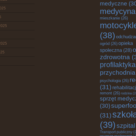
medyczne
(3
2025
medycyna
5
mieszkanie
(26)
motocykl
2025
(38)
odchudza
opieka
2025
ogród
(26)
o
społeczna
(28)
025
zdrowotna
(
profilaktyka
przychodnia
re
psychologia
(26)
(31)
rehabilitac
remont
(26)
rodzina
(2
sprzęt medyc
superfo
(30)
szkoł
(31)
(39)
szpital
Transport publiczny
(
wczesne wychowanie
(2