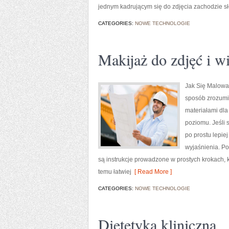
jednym kadrującym się do zdjęcia zachodzie sł
CATEGORIES:
NOWE TECHNOLOGIE
Makijaż do zdjęć i w
Jak Się Malować
sposób zrozumia
materiałami dla
poziomu. Jeśli 
po prostu lepiej
wyjaśnienia. Po
są instrukcje prowadzone w prostych krokach, kt
temu łatwiej
[ Read More ]
CATEGORIES:
NOWE TECHNOLOGIE
Dietetyka kliniczna