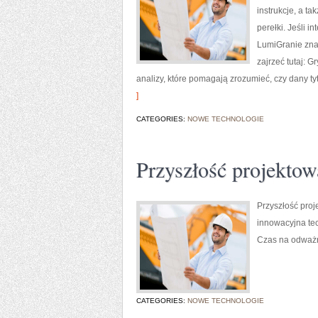
instrukcje, a t
perełki. Jeśli i
LumiGranie znaj
zajrzeć tutaj: G
analizy, które pomagają zrozumieć, czy dany ty
]
CATEGORIES:
NOWE TECHNOLOGIE
Przyszłość projektow
Przyszłość proj
innowacyjna tec
Czas na odważn
CATEGORIES:
NOWE TECHNOLOGIE