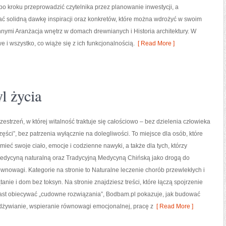
 po kroku przeprowadzić czytelnika przez planowanie inwestycji, a
ć solidną dawkę inspiracji oraz konkretów, które można wdrożyć w swoim
nnymi Aranżacja wnętrz w domach drewnianych i Historia architektury. W
 i wszystko, co wiąże się z ich funkcjonalnością.
[ Read More ]
l życia
zestrzeń, w której witalność traktuje się całościowo – bez dzielenia człowieka
zęści”, bez patrzenia wyłącznie na dolegliwości. To miejsce dla osób, które
umieć swoje ciało, emocje i codzienne nawyki, a także dla tych, którzy
 medycyną naturalną oraz Tradycyjną Medycyną Chińską jako drogą do
wnowagi. Kategorie na stronie to Naturalne leczenie chorób przewlekłych i
anie i dom bez toksyn. Na stronie znajdziesz treści, które łączą spojrzenie
iast obiecywać „cudowne rozwiązania”, Bodbam.pl pokazuje, jak budować
dżywianie, wspieranie równowagi emocjonalnej, pracę z
[ Read More ]