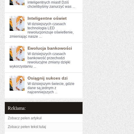
inteligentnych miast! Dziś
chcielibyśmy zanurzyć was ...
Inteligentne oświet
W dzisiejszych czasach
technologia LED‌
rewolucjonizuje⁣ oświetlenie, ​
zmieniając nasze ...
Ewolucja bankowości
W dzisiejszych czasach
bankowość przechodzi‍
rewolucyjne zmiany dzięki
wykorzystaniu ...
Osiągnij sukces dzi
W dzisiejszym świecie, gdzie
dane są jednym z
najcenniejszych ...
Reklama:
Zobacz pełen artykuł
Zobacz pełen tekst tutaj