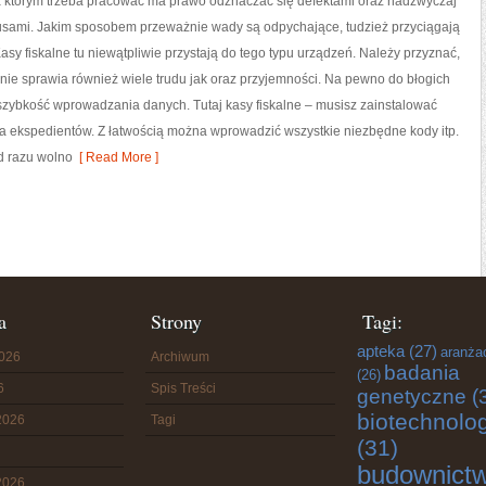
a którym trzeba pracować ma prawo odznaczać się defektami oraz nadzwyczaj
lusami. Jakim sposobem przeważnie wady są odpychające, tudzież przyciągają
Kasy fiskalne tu niewątpliwie przystają do tego typu urządzeń. Należy przyznać,
nie sprawia również wiele trudu jak oraz przyjemności. Na pewno do błogich
szybkość wprowadzania danych. Tutaj kasy fiskalne – musisz zainstalować
la ekspedientów. Z łatwością można wprowadzić wszystkie niezbędne kody itp.
d razu wolno
[ Read More ]
a
Strony
Tagi:
apteka
(27)
aranża
2026
Archiwum
badania
(26)
6
Spis Treści
genetyczne
(
biotechnolo
2026
Tagi
(31)
budownict
2026