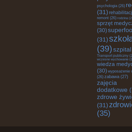
re
psychologia
(26)
(31)
rehabilitac
remont
(26)
rodzina
(2
sprzęt medyc
superfo
(30)
szkoł
(31)
(39)
szpital
Transport publiczny
(
wczesne wychowanie
(2
wiedza medy
(30)
wyposażenie 
zabawa
(27)
(26)
zajęcia
dodatkowe
(
zdrowe żywi
zdrowi
(31)
(35)