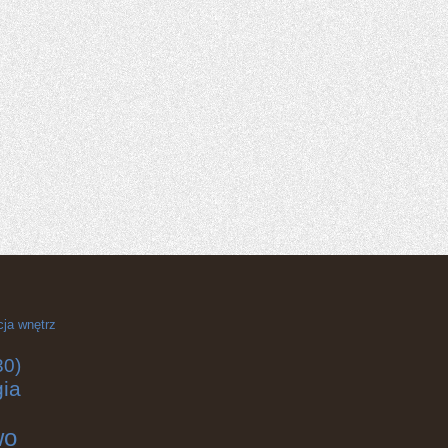
cja wnętrz
30)
gia
wo