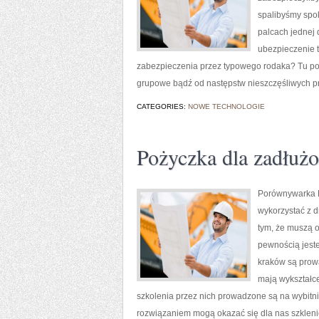
spalibyśmy spoko
palcach jednej 
ubezpieczenie 
zabezpieczenia przez typowego rodaka? Tu po
grupowe bądź od następstw nieszczęśliwych p
CATEGORIES:
NOWE TECHNOLOGIE
Pożyczka dla zadłuż
Porównywarka P
wykorzystać z d
tym, że muszą o
pewnością jeste
kraków są prow
mają wykształce
szkolenia przez nich prowadzone są na wybitn
rozwiązaniem mogą okazać się dla nas szklen