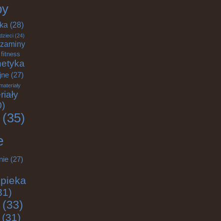
by
yka
(28)
dzieci
(24)
zaminy
fitness
etyka
jne
(27)
materiały
riały
0)
(35)
e
nie
(27)
pieka
31)
(33)
(31)