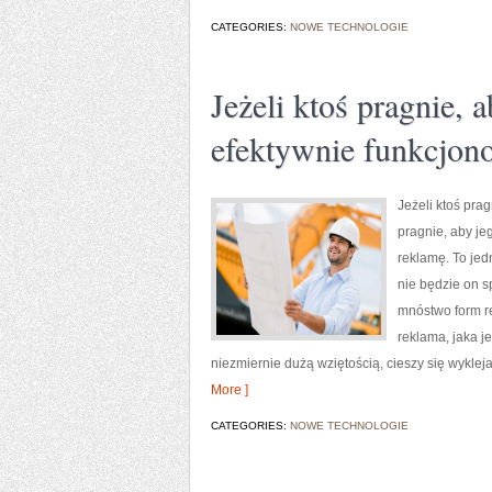
CATEGORIES:
NOWE TECHNOLOGIE
Jeżeli ktoś pragnie, a
efektywnie funkcjono
Jeżeli ktoś prag
pragnie, aby je
reklamę. To jedn
nie będzie on s
mnóstwo form re
reklama, jaka j
niezmiernie dużą wziętością, cieszy się wyklej
More ]
CATEGORIES:
NOWE TECHNOLOGIE