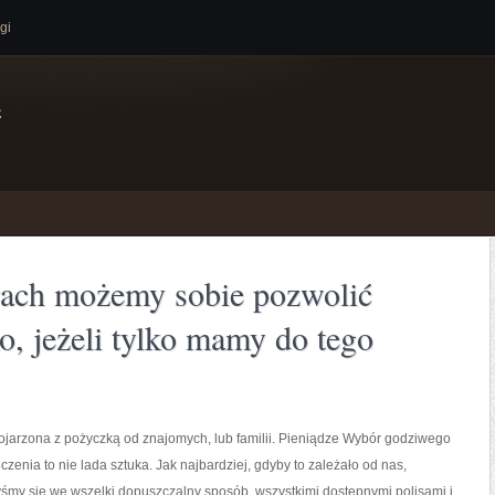
gi
e
ach możemy sobie pozwolić
o, jeżeli tylko mamy do tego
kojarzona z pożyczką od znajomych, lub familii. Pieniądze Wybór godziwego
czenia to nie lada sztuka. Jak najbardziej, gdyby to zależało od nas,
śmy się we wszelki dopuszczalny sposób, wszystkimi dostępnymi polisami i