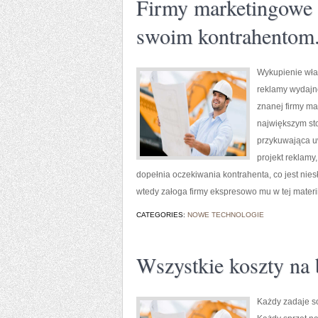
Firmy marketingowe 
swoim kontrahentom
Wykupienie wła
reklamy wydajne
znanej firmy ma
największym sto
przykuwająca uw
projekt reklamy
dopełnia oczekiwania kontrahenta, co jest nie
wtedy załoga firmy ekspresowo mu w tej materi
CATEGORIES:
NOWE TECHNOLOGIE
Wszystkie koszty na 
Każdy zadaje so