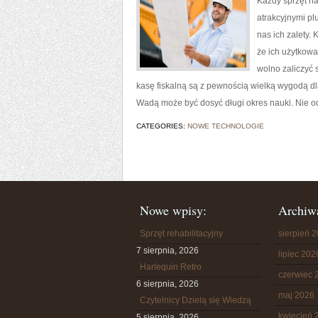
Każdy sprzęt n
atrakcyjnymi p
nas ich zalety. 
że ich użytkowa
wolno zaliczyć 
kasę fiskalną są z pewnością wielką wygodą d
Wadą może być dosyć długi okres nauki. Nie o
CATEGORIES:
NOWE TECHNOLOGIE
Nowe wpisy:
Archiw
Sprzęt rehabilitacyjny
sierpień 
7 sierpnia, 2026
lipiec 202
Harlequin Retro
czerwiec 
6 sierpnia, 2026
maj 2026
Czytelnicy Dzielą się Wiedzą
kwiecień 
5 sierpnia, 2026