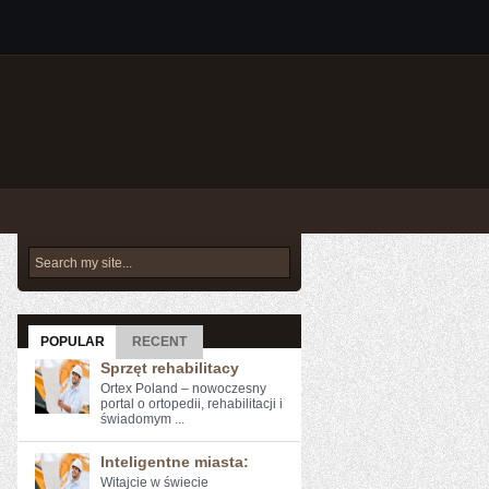
POPULAR
RECENT
Sprzęt rehabilitacy
Ortex Poland – nowoczesny
portal o ortopedii, rehabilitacji i
świadomym ...
Inteligentne miasta:
Witajcie w świecie