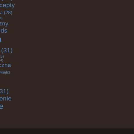
cepty
ja
(28)
4)
zny
ods
a
(31)
25)
4)
czna
wnętrz
31)
enie
e