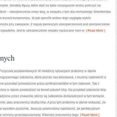
jnie. Niestety figury, które stać na takie rozwiązanie wolno policzyć na
dłoni – ubezpieczenia nowy targ, w związku z tym dla normalnego śmiertelnika
to kunszt kompromisu. W jaki sposób wobec tego wygląda wybór
może pzu zakopane. Z reguły pierwszym ubezpieczeniem jest ubezpieczenie
rzypadków. Jest to ubezpieczenie niejako narzucane nam w
[ Read More ]
onych
ożyczek pozabankowych W niektórzy sytuacjach jesteśmy w stanie
rogocennego szkolenia, które jest do nas kierowane. I musimy nadmienić o
ne pozostać prowadzone przez profesjonalistów w tym zakresie. Tak z
śmy w stanie powiedzieć na temat szkoleń bhp. Na przykład szkolenie bhp
adzone przez znawców, którzy są całkowicie doświadczeni w tym temacie,
nie, jako pracownicy służby bhp. A przy tym jesteśmy w stanie wskazać, że
ie wysokim poziomie. Jeszcze powinniśmy nadmienić, że perfekcyjnym
ie ochrony przeciwpożarowej. Również pracownicy tego
[ Read More ]