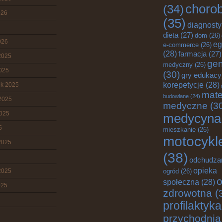
choro
(34)
026
(35)
diagnost
dieta
(27)
dom
(26)
026
eg
e-commerce
(26)
(28)
farmacja
(27)
2025
gen
medyczny
(26)
2025
(30)
gry edukacy
korepetycje
(28)
ik 2025
mate
budowlane
(24)
2025
medyczne
(3
2025
medycyna
5
mieszkanie
(26)
motocykl
2025
(38)
odchudza
opieka
2025
ogród
(26)
o
społeczna
(28)
025
zdrowotna
(
profilaktyka
przychodnia