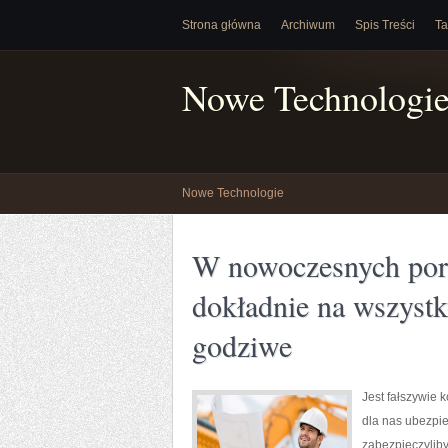
Strona główna
Archiwum
Spis Treści
Ta
Nowe Technologi
Nowe Technologie
W nowoczesnych por
dokładnie na wszystk
godziwe
Jest fałszywie 
dla nas ubezpie
zabezpieczyliby