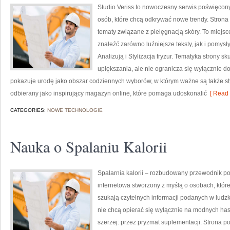
Studio Veriss to nowoczesny serwis poświęcony
osób, które chcą odkrywać nowe trendy. Strona 
tematy związane z pielęgnacją skóry. To miejsc
znaleźć zarówno luźniejsze teksty, jak i pomys
Analizują i Stylizacja fryzur. Tematyka strony 
upiększania, ale nie ogranicza się wyłącznie 
pokazuje urodę jako obszar codziennych wyborów, w którym ważne są także sty
odbierany jako inspirujący magazyn online, które pomaga udoskonalić
[ Read 
CATEGORIES:
NOWE TECHNOLOGIE
Nauka o Spalaniu Kalorii
Spalarnia kalorii – rozbudowany przewodnik po r
internetowa stworzony z myślą o osobach, któr
szukają czytelnych informacji podanych w ludzki
nie chcą opierać się wyłącznie na modnych hasł
szerzej: przez pryzmat suplementacji. Strona p