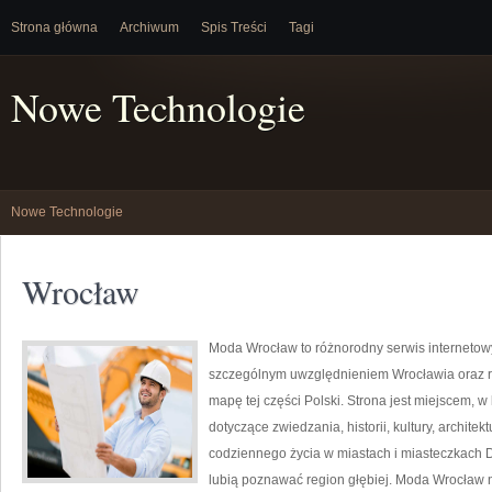
Strona główna
Archiwum
Spis Treści
Tagi
Nowe Technologie
Nowe Technologie
Wrocław
Moda Wrocław to różnorodny serwis interneto
szczególnym uwzględnieniem Wrocławia oraz re
mapę tej części Polski. Strona jest miejscem, w
dotyczące zwiedzania, historii, kultury, architek
codziennego życia w miastach i miasteczkach D
lubią poznawać region głębiej. Moda Wrocław n