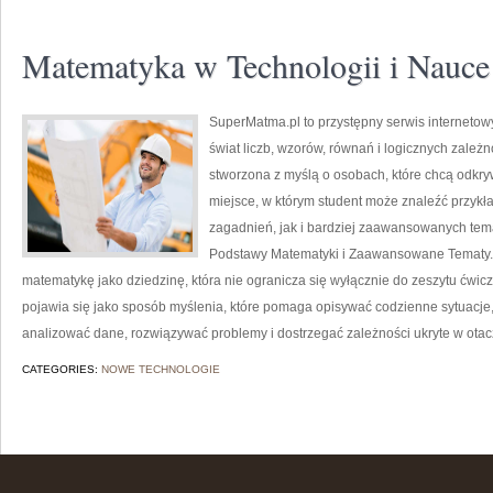
Matematyka w Technologii i Nauce
SuperMatma.pl to przystępny serwis internetow
świat liczb, wzorów, równań i logicznych zależ
stworzona z myślą o osobach, które chcą odkr
miejsce, w którym student może znaleźć przy
zagadnień, jak i bardziej zaawansowanych te
Podstawy Matematyki i Zaawansowane Tematy.
matematykę jako dziedzinę, która nie ogranicza się wyłącznie do zeszytu ćw
pojawia się jako sposób myślenia, które pomaga opisywać codzienne sytuacje,
analizować dane, rozwiązywać problemy i dostrzegać zależności ukryte w ota
CATEGORIES:
NOWE TECHNOLOGIE