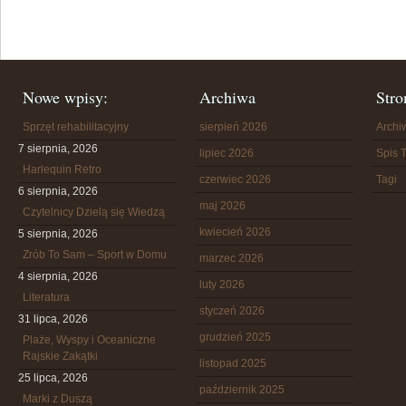
Nowe wpisy:
Archiwa
Stro
Sprzęt rehabilitacyjny
sierpień 2026
Arch
7 sierpnia, 2026
lipiec 2026
Spis T
Harlequin Retro
czerwiec 2026
Tagi
6 sierpnia, 2026
maj 2026
Czytelnicy Dzielą się Wiedzą
kwiecień 2026
5 sierpnia, 2026
Zrób To Sam – Sport w Domu
marzec 2026
4 sierpnia, 2026
luty 2026
Literatura
styczeń 2026
31 lipca, 2026
grudzień 2025
Plaże, Wyspy i Oceaniczne
Rajskie Zakątki
listopad 2025
25 lipca, 2026
październik 2025
Marki z Duszą