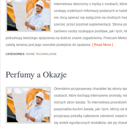
internetowa stworzony z myślą o osobach, któr
szukają czytelnych informacji podanych w ludzki
nie chcą opierać się wyłącznie na modnych hasł
szerzej: przez pryzmat suplementacji. Strona p
zarówno osoby szukające podstaw, jak i tych, k
potrzebują świeżego spojrzenia na dobrze znane zagadnienia. Polecam Metody
zaletą serwisu jest jego szerokie podejście do spalania
[ Read More ]
CATEGORIES:
NOWE TECHNOLOGIE
Perfumy a Okazje
Orientalno-przyprawowy charakter tej strony spr
osobach, które kochają intensywne aromaty, nie
różnych stron świata. To internetowa przestrz
pasjonatów kuchni świata, jak i tych, którzy 
przyprawy potrafią całkowicie odmienić nawet n
się wokół egzotycznych dodatków, ale jej chara