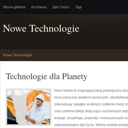
Strona główna
Archiwum
Spis Treści
Tagi
Nowe Technologie
Nowe Technologie
Technologie dla Planety
Ekos-Sułów to inspirujący blog poświęcony ekolo
musi oznaczać wielkich wyrzeczeń, skomplikow
internetowy zakątek, w którym czytelnik może z
oraz rzetelne teksty dotyczące codziennych wy
energii, recyklingu, przyrody i nowoczesnych r
odpowiedzialny styl życia. Strona została przy