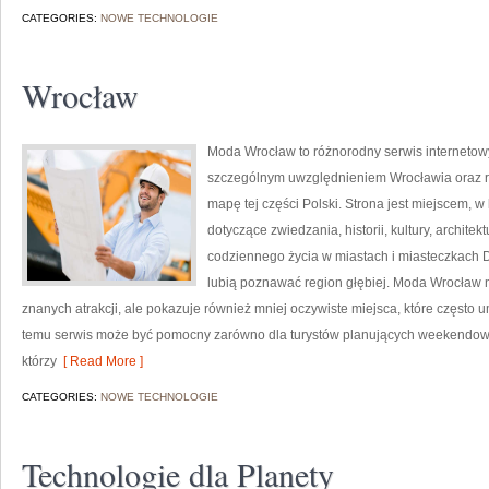
CATEGORIES:
NOWE TECHNOLOGIE
Wrocław
Moda Wrocław to różnorodny serwis interneto
szczególnym uwzględnieniem Wrocławia oraz re
mapę tej części Polski. Strona jest miejscem, w
dotyczące zwiedzania, historii, kultury, architek
codziennego życia w miastach i miasteczkach D
lubią poznawać region głębiej. Moda Wrocław n
znanych atrakcji, ale pokazuje również mniej oczywiste miejsca, które często
temu serwis może być pomocny zarówno dla turystów planujących weekendowy 
którzy
[ Read More ]
CATEGORIES:
NOWE TECHNOLOGIE
Technologie dla Planety