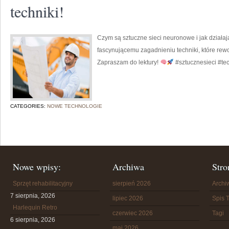
techniki!
Czym są sztuczne sieci neuronowe i jak działaj
fascynującemu zagadnieniu techniki, które rewo
Zapraszam do lektury!
#sztucznesieci #t
CATEGORIES:
NOWE TECHNOLOGIE
Nowe wpisy:
Archiwa
Stro
Sprzęt rehabilitacyjny
sierpień 2026
Arch
7 sierpnia, 2026
lipiec 2026
Spis T
Harlequin Retro
czerwiec 2026
Tagi
6 sierpnia, 2026
maj 2026