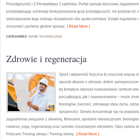
Przestępczość i Z Perspektywy Czytelnika. Portal opisuje kluczowe zagadnien
przedstawiając schematy funkcjonowania grup przestępczych, ich podział ról,
oddziaływanie tego rodzaju działalności dla społeczeństwa. Dzięki regularni
zrozumieć zarówno głośne sprawy,
[ Read More ]
CATEGORIES:
NOWE TECHNOLOGIE
Zdrowie i regeneracja
Sport i aktywność fizyczna to znacznie więcej niż
sposób dbania o zdrowie, dobre samopoczucie
tej tematyce stanowi rozbudowane centrum wie
początkujący, jak i zaawansowany – może znal
treningów, ćwiczeń, zdrowego stylu życia, odż
sprawności. Serwis koncentruje się na popular
zagadnienia związane z siłownią, fitnessem, sportami rekreacyjnymi, treningi
rowerze, jogą, regeneracją oraz szeroko rozumianym zdrowiem. Opis opiera si
Polecam Trening siłowy i Trening siłowy.
[ Read More ]