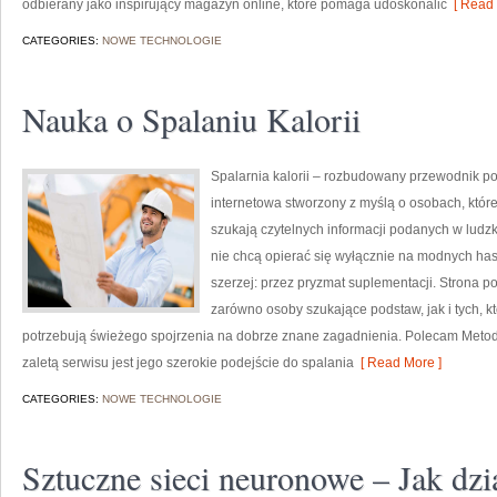
odbierany jako inspirujący magazyn online, które pomaga udoskonalić
[ Read 
CATEGORIES:
NOWE TECHNOLOGIE
Nauka o Spalaniu Kalorii
Spalarnia kalorii – rozbudowany przewodnik po r
internetowa stworzony z myślą o osobach, któr
szukają czytelnych informacji podanych w ludzki
nie chcą opierać się wyłącznie na modnych hasł
szerzej: przez pryzmat suplementacji. Strona p
zarówno osoby szukające podstaw, jak i tych, k
potrzebują świeżego spojrzenia na dobrze znane zagadnienia. Polecam Metody
zaletą serwisu jest jego szerokie podejście do spalania
[ Read More ]
CATEGORIES:
NOWE TECHNOLOGIE
Sztuczne sieci neuronowe – Jak dzia