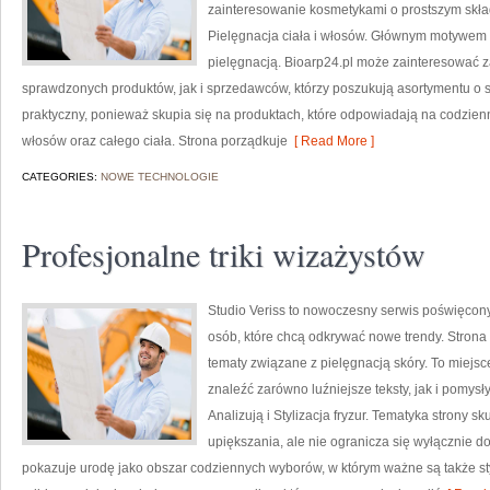
zainteresowanie kosmetykami o prostszym skła
Pielęgnacja ciała i włosów. Głównym motywem s
pielęgnacją. Bioarp24.pl może zainteresować
sprawdzonych produktów, jak i sprzedawców, którzy poszukują asortymentu o s
praktyczny, ponieważ skupia się na produktach, które odpowiadają na codzien
włosów oraz całego ciała. Strona porządkuje
[ Read More ]
CATEGORIES:
NOWE TECHNOLOGIE
Profesjonalne triki wizażystów
Studio Veriss to nowoczesny serwis poświęcony
osób, które chcą odkrywać nowe trendy. Strona 
tematy związane z pielęgnacją skóry. To miejsc
znaleźć zarówno luźniejsze teksty, jak i pomys
Analizują i Stylizacja fryzur. Tematyka strony 
upiększania, ale nie ogranicza się wyłącznie 
pokazuje urodę jako obszar codziennych wyborów, w którym ważne są także sty