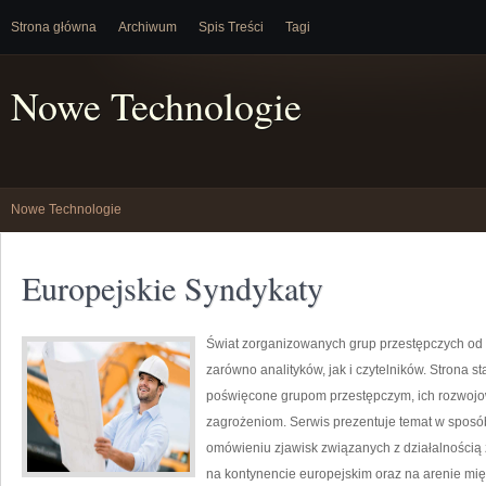
Strona główna
Archiwum
Spis Treści
Tagi
Nowe Technologie
Nowe Technologie
Europejskie Syndykaty
Świat zorganizowanych grup przestępczych od 
zarówno analityków, jak i czytelników. Strona
poświęcone grupom przestępczym, ich rozwojow
zagrożeniom. Serwis prezentuje temat w sposób
omówieniu zjawisk związanych z działalnością
na kontynencie europejskim oraz na arenie 