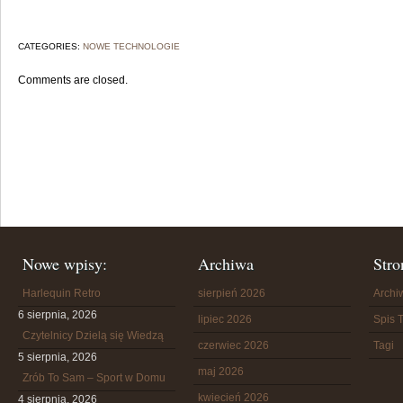
CATEGORIES:
NOWE TECHNOLOGIE
Comments are closed.
Nowe wpisy:
Archiwa
Stro
Harlequin Retro
sierpień 2026
Arch
6 sierpnia, 2026
lipiec 2026
Spis T
Czytelnicy Dzielą się Wiedzą
czerwiec 2026
Tagi
5 sierpnia, 2026
maj 2026
Zrób To Sam – Sport w Domu
kwiecień 2026
4 sierpnia, 2026