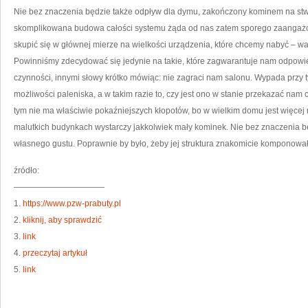
Nie bez znaczenia będzie także odpływ dla dymu, zakończony kominem na st
skomplikowana budowa całości systemu żąda od nas zatem sporego zaangaż
skupić się w głównej mierze na wielkości urządzenia, które chcemy nabyć –
Powinniśmy zdecydować się jedynie na takie, które zagwarantuje nam odpowi
czynności, innymi słowy krótko mówiąc: nie zagraci nam salonu. Wypada przy
możliwości paleniska, a w takim razie to, czy jest ono w stanie przekazać nam
tym nie ma właściwie pokaźniejszych kłopotów, bo w wielkim domu jest więce
malutkich budynkach wystarczy jakkolwiek mały kominek. Nie bez znaczenia 
własnego gustu. Poprawnie by było, żeby jej struktura znakomicie komponowała
źródło:
———————————
1.
https://www.pzw-prabuty.pl
2.
kliknij, aby sprawdzić
3.
link
4.
przeczytaj artykuł
5.
link