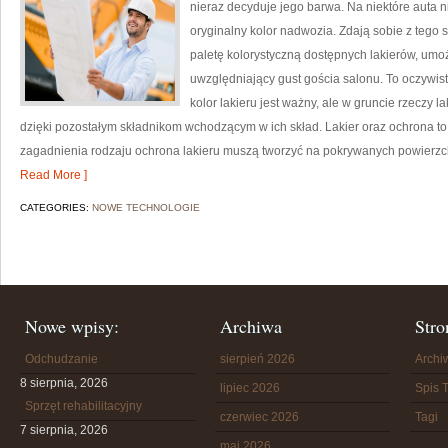
nieraz decyduje jego barwa. Na niektóre auta n
oryginalny kolor nadwozia. Zdają sobie z tego 
paletę kolorystyczną dostępnych lakierów, umo
uwzględniający gust gościa salonu. To oczywis
kolor lakieru jest ważny, ale w gruncie rzeczy 
dzięki pozostałym składnikom wchodzącym w ich skład. Lakier oraz ochrona to p
zagadnienia rodzaju ochrona lakieru muszą tworzyć na pokrywanych powierzch
Read More ]
CATEGORIES:
NOWE TECHNOLOGIE
Nowe wpisy:
Archiwa
Stro
Odchudzanie
sierpień 2026
Arch
8 sierpnia, 2026
lipiec 2026
Spis T
Sprzęt rehabilitacyjny
czerwiec 2026
Tagi
7 sierpnia, 2026
maj 2026