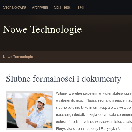
Strona główna
Archiwum
Spis Treści
Tagi
Nowe Technologie
Nowe Technologie
Ślubne formalności i dokumenty
Witamy w atelier papeterii, w której ślubna op
wysłanej do gości. Nasza strona to miejsce inspi
ślubne były nie tylko informacją, ale też wstęp
papeterię i dodatki, dzięki którym cała ceremon
ogłoszeń rodzinnych po wizytówki miejsc, a tak
Florystyka ślubna i bukiety i Florystyka ślubna i