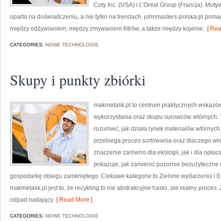
Coty Inc. (USA) i L’Oréal Group (Francja). Mo
oparta na doświadczeniu, a nie tylko na trendach. johnmasters-polska.pl pom
między odżywianiem, między zmywaniem filtrów, a także między kojenie.
[ Rea
CATEGORIES:
NOWE TECHNOLOGIE
Skupy i punkty zbiórki
makmetalik.pl to centrum praktycznych wska
wykorzystania oraz skupu surowców wtórnych. To 
rozumieć, jak działa rynek materiałów wtórnych
przebiega proces sortowania oraz dlaczego w
znaczenie zarówno dla ekologii, jak i dla opłaca
pokazuje, jak zamienić pozornie bezużyteczne 
gospodarkę obiegu zamkniętego. Ciekawe kategorie to Zielone wydarzenia i 
makmetalik.pl jest to, że recykling to nie abstrakcyjne hasło, ale realny proces
odpad nadający
[ Read More ]
CATEGORIES:
NOWE TECHNOLOGIE