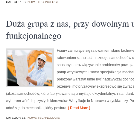
CATEGORIES:
NOWE TECHNOLOGIE
Duża grupa z nas, przy dowolnym 
funkcjonalnego
Figury zajmujące się ratowaniem stanu fachowe
ratowaniem stanu technicznego samochodów up
sposoby na rozwiązywanie problemów powiązan
pomp wtryskowych i sama specjalizacja mechani
położony warsztat umie być nadzwyczaj dochod
przemysł motoryzacyjny ekspresowo się zwraca
jakość samochodów, które fabrykowane są z myślą o okcydentalnych standard
wyborem wśród ojczystych kierowców. Weryfikuje to Naprawa wtryskiwaczy. Po
udać się do mechanika, który postara
[ Read More ]
CATEGORIES:
NOWE TECHNOLOGIE