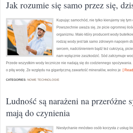
Jak rozumie się samo przez się, dzi
Kupując samochód, nie tylko kierujemy się tym 
Powszechnie uważa się, że picie ogromnej ilo
organizmu. Mało który producent wody butelkow
rodzaj wody jest tak samo zdrowym napojem dl
sercem, nadciśnieniem bądź też cukrzycą, pic
nam wyłącznie zaszkodzić. Sód zatrzymuje wod
Przede wszystkim wody lecznicze nie nadają się do codziennego spożywania. W
o pitą wodę. Ze względu na gigantyczną zawartość minerałów, wolno je
[ Read
CATEGORIES:
NOWE TECHNOLOGIE
Ludność są narażeni na przeróżne s
mają do czynienia
Niesłychanie mnóstwo osób korzysta z usług 