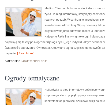
MediluxClinic to platforma w sieci stworzone z
życia. To blog internetowy, który łączy codzi
realnych potrzeb. W centrum tej przestrzeni s
świadomości zdrowotnej. Wpisy powstają tak, a
często bywają przeładowane mitem, a jednocze
Kategorie Fakty i mity w ginekologii i Menopa
pojawiają się teksty poświęcone fizjologii cyklu, jego indywidualnym cechom o
świadczyć o zaburzeniu równowagi. Omawiane są najczęstsze dolegliwości tak
napięcie
[ Read More ]
CATEGORIES:
NOWE TECHNOLOGIE
Ogrody tematyczne
Hellerówka to blog internetowy poświęcony og
co pomaga stworzyć piękny przydomową oazę. To
konkretem: od pierwszej szkicowej wizji po sele