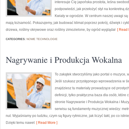
interesuje Cię japońska prostota, leśna swobod
podpowiedzi, jak przełożyć styl na konkretną dzi
Kwiaty w ogrodzie. W centrum naszej uwagi są
mają tożsamość. Pokazujemy, jak budować klimat poprzez pokrój, dźwięk i cyk
drzewa, rośliny okrywowe oraz rośliny zimozielone, by ogród wyglądał
[ Read 
CATEGORIES:
NOWE TECHNOLOGIE
Nagrywanie i Produkcja Wokalna
To zakątek stworzyliśmy jako portal o muzyce, 
Jeśli szukasz przystępnego wprowadzenia w św
znajdziesz tu materiały prowadzące od prostych 
definicji, tylko praktyczna baza dla osób, któr
stronie Nagrywanie i Produkcja Wokalna i Muz
serwisu są fundamenty muzycznej wiedzy: metr
nut. Wyjaśniamy po ludzku, czym są figury rytmiczne, jak liczyć takt, po co istnie
Dzięki temu nawet
[ Read More ]