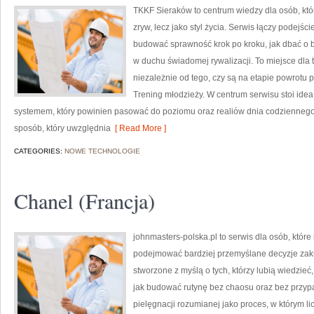
TKKF Sieraków to centrum wiedzy dla osób, któ
zryw, lecz jako styl życia. Serwis łączy podejś
budować sprawność krok po kroku, jak dbać o b
w duchu świadomej rywalizacji. To miejsce dla t
niezależnie od tego, czy są na etapie powrotu 
Trening młodzieży. W centrum serwisu stoi idea, 
systemem, który powinien pasować do poziomu oraz realiów dnia codzienneg
sposób, który uwzględnia
[ Read More ]
CATEGORIES:
NOWE TECHNOLOGIE
Chanel (Francja)
johnmasters-polska.pl to serwis dla osób, które
podejmować bardziej przemyślane decyzje zak
stworzone z myślą o tych, którzy lubią wiedzieć, 
jak budować rutynę bez chaosu oraz bez przyp
pielęgnacji rozumianej jako proces, w którym li