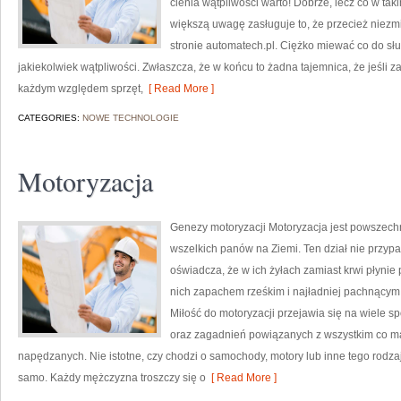
cienia wątpliwości warto! Dobrze, lecz co w tak
większą uwagę zasługuje to, że przecież niezmi
stronie automatech.pl. Ciężko miewać co do słu
jakiekolwiek wątpliwości. Zwłaszcza, że w końcu to żadna tajemnica, że jeśl
każdym względem sprzęt,
[ Read More ]
CATEGORIES:
NOWE TECHNOLOGIE
Motoryzacja
Genezy motoryzacji Motoryzacja jest powszech
wszelkich panów na Ziemi. Ten dział nie przypa
oświadcza, że w ich żyłach zamiast krwi płynie 
nich zapachem rześkim i najładniej pachnącym.
Miłość do motoryzacji przejawia się na wiele sp
oraz zagadnień powiązanych z wszystkim co ma 
napędzanych. Nie istotne, czy chodzi o samochody, motory lub inne tego rodza
samo. Każdy mężczyzna troszczy się o
[ Read More ]