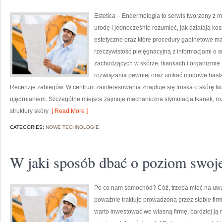
Estetica – Endermologia to serwis tworzony z 
urodę i jednocześnie rozumieć, jak działają k
estetyczne oraz które procedury gabinetowe ma
rzeczywistość pielęgnacyjną z informacjami o
zachodzących w skórze, tkankach i organizmie.
rozwiązania pewniej oraz unikać modowe hasła.
Recenzje zabiegów. W centrum zainteresowania znajduje się troska o skórę twar
ujędrnianiem. Szczególne miejsce zajmuje mechaniczna stymulacja tkanek, r
struktury skóry
[ Read More ]
CATEGORIES:
NOWE TECHNOLOGIE
W jaki sposób dbać o poziom swoje
Po co nam samochód? Cóż, trzeba mieć na uwadz
poważnie traktuje prowadzoną przez siebie fir
warto inwestować we własną firmę, bardziej ją 