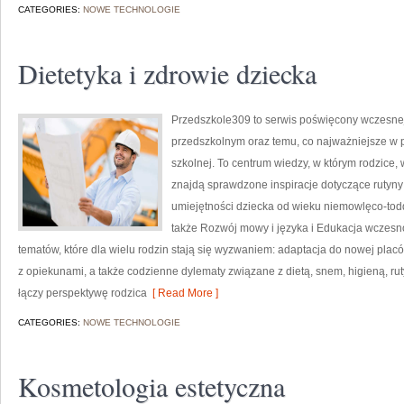
CATEGORIES:
NOWE TECHNOLOGIE
Dietetyka i zdrowie dziecka
Przedszkole309 to serwis poświęcony wczesne
przedszkolnym oraz temu, co najważniejsze w p
szkolnej. To centrum wiedzy, w którym rodzice
znajdą sprawdzone inspiracje dotyczące rutyny
umiejętności dziecka od wieku niemowlęco-todd
także Rozwój mowy i języka i Edukacja wczesno
tematów, które dla wielu rodzin stają się wyzwaniem: adaptacja do nowej placó
z opiekunami, a także codzienne dylematy związane z dietą, snem, higieną, r
łączy perspektywę rodzica
[ Read More ]
CATEGORIES:
NOWE TECHNOLOGIE
Kosmetologia estetyczna