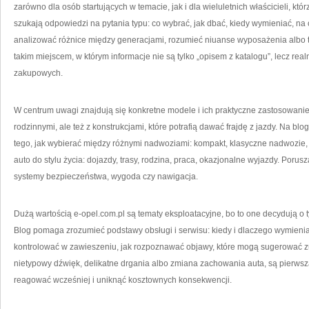
zarówno dla osób startujących w temacie, jak i dla wieluletnich właścicieli, któ
szukają odpowiedzi na pytania typu: co wybrać, jak dbać, kiedy wymieniać, na
analizować różnice między generacjami, rozumieć niuanse wyposażenia albo tr
takim miejscem, w którym informacje nie są tylko „opisem z katalogu”, lecz r
zakupowych.
W centrum uwagi znajdują się konkretne modele i ich praktyczne zastosowanie. 
rodzinnymi, ale też z konstrukcjami, które potrafią dawać frajdę z jazdy. Na b
tego, jak wybierać między różnymi nadwoziami: kompakt, klasyczne nadwozie,
auto do stylu życia: dojazdy, trasy, rodzina, praca, okazjonalne wyjazdy. Porus
systemy bezpieczeństwa, wygoda czy nawigacja.
Dużą wartością e-opel.com.pl są tematy eksploatacyjne, bo to one decydują o
Blog pomaga zrozumieć podstawy obsługi i serwisu: kiedy i dlaczego wymienia
kontrolować w zawieszeniu, jak rozpoznawać objawy, które mogą sugerować zuży
nietypowy dźwięk, delikatne drgania albo zmiana zachowania auta, są pierws
reagować wcześniej i uniknąć kosztownych konsekwencji.