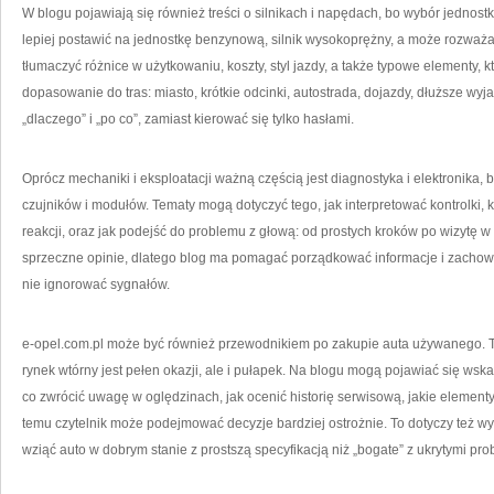
W blogu pojawiają się również treści o silnikach i napędach, bo wybór jednostk
lepiej postawić na jednostkę benzynową, silnik wysokoprężny, a może rozważa
tłumaczyć różnice w użytkowaniu, koszty, styl jazdy, a także typowe elementy, k
dopasowanie do tras: miasto, krótkie odcinki, autostrada, dojazdy, dłuższe wyja
„dlaczego” i „po co”, zamiast kierować się tylko hasłami.
Oprócz mechaniki i eksploatacji ważną częścią jest diagnostyka i elektronika
czujników i modułów. Tematy mogą dotyczyć tego, jak interpretować kontrolki, k
reakcji, oraz jak podejść do problemu z głową: od prostych kroków po wizytę w s
sprzeczne opinie, dlatego blog ma pomagać porządkować informacje i zachowa
nie ignorować sygnałów.
e-opel.com.pl może być również przewodnikiem po zakupie auta używanego. To 
rynek wtórny jest pełen okazji, ale i pułapek. Na blogu mogą pojawiać się ws
co zwrócić uwagę w oględzinach, jak ocenić historię serwisową, jakie elementy
temu czytelnik może podejmować decyzje bardziej ostrożnie. To dotyczy też w
wziąć auto w dobrym stanie z prostszą specyfikacją niż „bogate” z ukrytymi pr