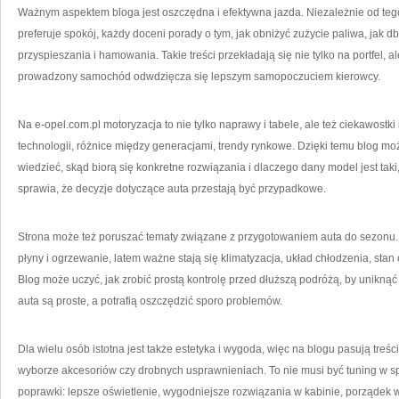
Ważnym aspektem bloga jest oszczędna i efektywna jazda. Niezależnie od tego
preferuje spokój, każdy doceni porady o tym, jak obniżyć zużycie paliwa, jak d
przyspieszania i hamowania. Takie treści przekładają się nie tylko na portfel, 
prowadzony samochód odwdzięcza się lepszym samopoczuciem kierowcy.
Na e-opel.com.pl motoryzacja to nie tylko naprawy i tabele, ale też ciekawostki
technologii, różnice między generacjami, trendy rynkowe. Dzięki temu blog może
wiedzieć, skąd biorą się konkretne rozwiązania i dlaczego dany model jest taki
sprawia, że decyzje dotyczące auta przestają być przypadkowe.
Strona może też poruszać tematy związane z przygotowaniem auta do sezonu. 
płyny i ogrzewanie, latem ważne stają się klimatyzacja, układ chłodzenia, st
Blog może uczyć, jak zrobić prostą kontrolę przed dłuższą podróżą, by uniknąć
auta są proste, a potrafią oszczędzić sporo problemów.
Dla wielu osób istotna jest także estetyka i wygoda, więc na blogu pasują treści
wyborze akcesoriów czy drobnych usprawnieniach. To nie musi być tuning w sp
poprawki: lepsze oświetlenie, wygodniejsze rozwiązania w kabinie, porządek 