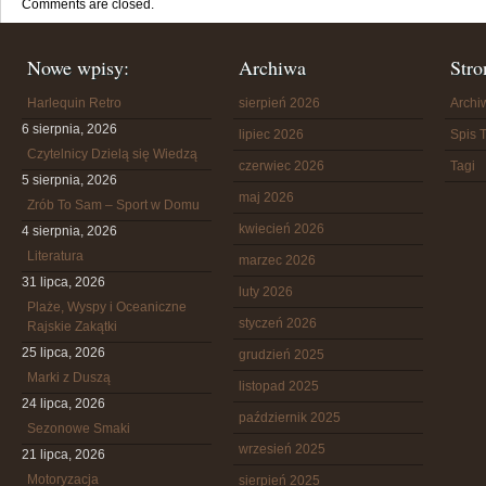
Comments are closed.
Nowe wpisy:
Archiwa
Stro
Harlequin Retro
sierpień 2026
Arch
6 sierpnia, 2026
lipiec 2026
Spis T
Czytelnicy Dzielą się Wiedzą
czerwiec 2026
Tagi
5 sierpnia, 2026
maj 2026
Zrób To Sam – Sport w Domu
kwiecień 2026
4 sierpnia, 2026
Literatura
marzec 2026
31 lipca, 2026
luty 2026
Plaże, Wyspy i Oceaniczne
styczeń 2026
Rajskie Zakątki
25 lipca, 2026
grudzień 2025
Marki z Duszą
listopad 2025
24 lipca, 2026
październik 2025
Sezonowe Smaki
wrzesień 2025
21 lipca, 2026
Motoryzacja
sierpień 2025