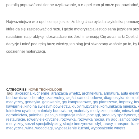
potrafią poprawić codzienne użytkowanie, a e-opel.com.pl może podpowiadać, j
Najważniejsze w e-opel.com.pl jest to, że blog chce być dla czytelnika pomoc
które da się zastosować od razu, i gdzie motoryzacja jest opisana językiem pr
naciskiem na praktykę i doświadczenie. Jeśli interesują Cię auta marki Opel
decyzje i mieć pod ręką bazę wiedzy, ten blog jest stworzony właśnie po to, b
codziennej motoryzacji.
CATEGORIES:
NOWE TECHNOLOGIE
Tagi:
akcesoria kuchenne
,
aranżacja wnętrz
,
architektura
,
armatura
,
auta elekt
budownictwo
,
choroby
,
czas wolny
,
części samochodowe
,
diagnostyka
,
dom
,
el
medyczny
,
genetyka
,
gotowanie
,
gry komputerowe
,
gry planszowe
,
imprezy
,
in
kawiarnie
,
kino na świeżym powietrzu
,
kluby muzyczne
,
komunikacja miejska
,
lotnictwo cywilne
,
materiały budowlane
,
materiały medyczne
,
meble
,
mieszkan
ogrodnictwo
,
paintball
,
patio
,
pielęgnacja roślin
,
pociągi
,
produkty spożywcze
,
restauracje
,
rowery elektryczne
,
rozrywka
,
rozrywka nocna
,
rtv agd
,
samochody
medyczny
,
sprzęt specjalistyczny
,
stacje benzynowe
,
styl
,
tarasy
,
transport
,
tran
medyczna
,
wina
,
wodociągi
,
wyposażenie kuchni
,
wyposażenie wnętrz